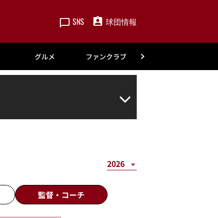
SNS
球団情報
楽天
グルメ
ファンクラブ
アカデミー
監督・
コーチ