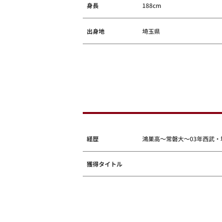
身長
188cm
出身地
埼玉県
経歴
鴻巣高～常磐大～03年西武・
獲得タイトル