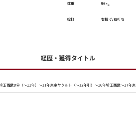
体重
96kg
投打
右投げ/右打ち
経歴・獲得タイトル
埼玉西武D④（～11年）～11年東京ヤクルト（～12年引）～16年埼玉西武～17年東