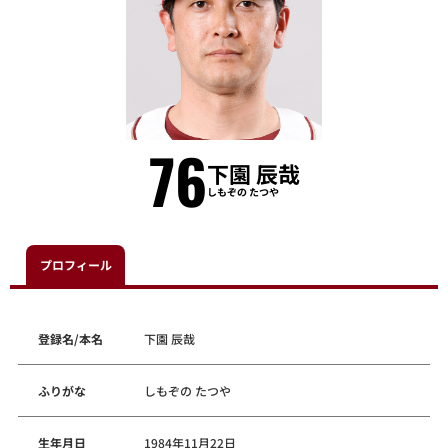
76
下園 辰哉
しもぞの たつや
プロフィール
登録名/本名
下園 辰哉
ふりがな
しもぞの たつや
生年月日
1984年11月22日