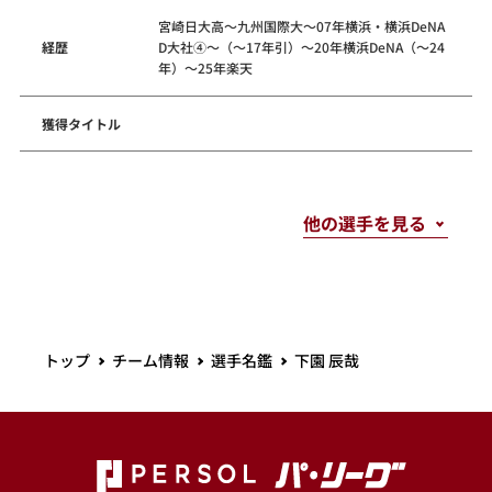
宮崎日大高～九州国際大～07年横浜・横浜DeNA
経歴
D大社④～（～17年引）～20年横浜DeNA（～24
年）～25年楽天
獲得タイトル
トップ
チーム情報
選手名鑑
下園 辰哉