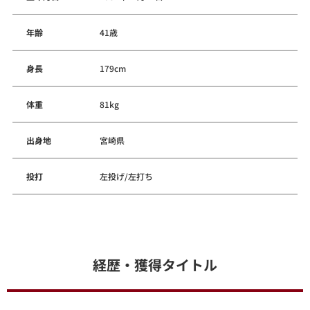
年齢
41歳
身長
179cm
体重
81kg
出身地
宮崎県
投打
左投げ/左打ち
経歴・獲得タイトル