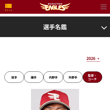
選手名鑑
監督・
投手
捕手
内野手
外野手
コーチ