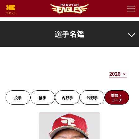
選手名鑑
監督・
投手
捕手
内野手
外野手
コーチ