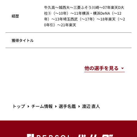
牛久高～城西大～三菱ふそう川崎～07年楽天D大
社⑤（～10年）～11年横浜・横浜DeNA（～12
経歴
年）～13年埼玉西武（～17年）～18年楽天（～2
0年引）～21年楽天
獲得タイトル
トップ
チーム情報
選手名鑑
渡辺 直人