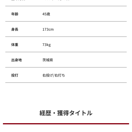
年齢
45歳
身長
173cm
体重
73kg
出身地
茨城県
投打
右投げ/右打ち
経歴・獲得タイトル