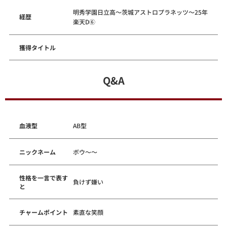
明秀学園日立高～茨城アストロプラネッツ～25年
経歴
楽天D⑥
獲得タイトル
Q&A
血液型
AB型
ニックネーム
ボウ～～
性格を一言で表す
負けず嫌い
と
チャームポイント
素直な笑顔