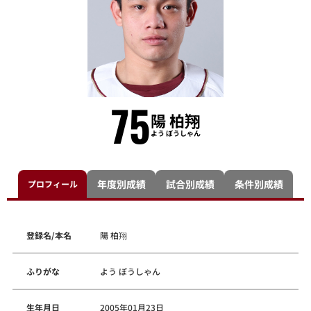
75
陽 柏翔
よう ぼうしゃん
年度別成績
試合別成績
条件別成績
プロフィール
登録名/本名
陽 柏翔
ふりがな
よう ぼうしゃん
生年月日
2005年01月23日