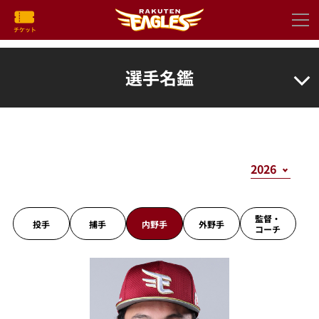
選手名鑑
監督・
投手
捕手
内野手
外野手
コーチ