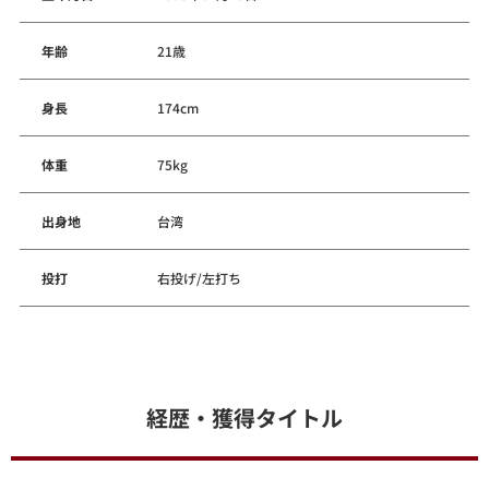
年齢
21歳
身長
174cm
体重
75kg
出身地
台湾
投打
右投げ/左打ち
経歴・獲得タイトル