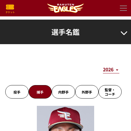
選手名鑑
監督・
投手
捕手
内野手
外野手
コーチ