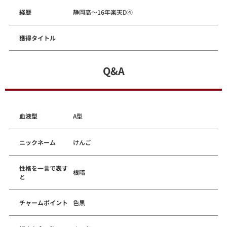
経歴
静岡高～16年楽天D④
獲得タイトル
Q&A
血液型
A型
ニックネーム
けんご
性格を一言で表す
根暗
と
チャームポイント
色黒