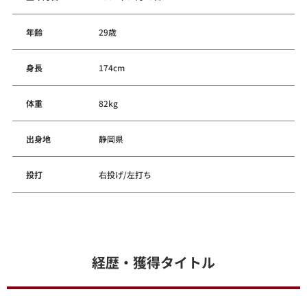
年齢
29歳
身長
174cm
体重
82kg
出身地
静岡県
投打
右投げ/左打ち
経歴・獲得タイトル