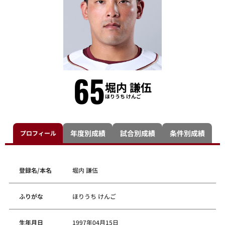
65
堀内 謙伍
ほりうち けんご
年度別成績
試合別成績
条件別成績
プロフィール
登録名/本名
堀内 謙伍
ふりがな
ほりうち けんご
生年月日
1997年04月15日