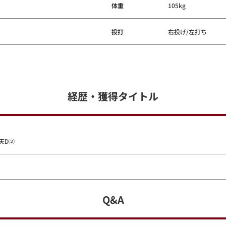
体重
105kg
投打
右投げ/左打ち
経歴・獲得タイトル
天D②
Q&A