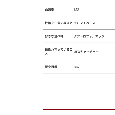
血液型
B型
性格を一言で表すと
主にマイペース
好きな食べ物
クアトロフォルマッジ
最近ハマっているこ
UFOキャッチャー
と
夢や目標
BIG