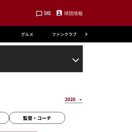
SNS
球団情報
楽天
グルメ
ファンクラブ
アカデミー
監督・
コーチ