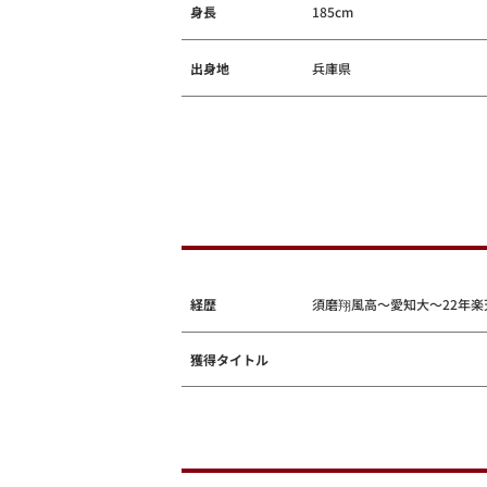
身長
185cm
出身地
兵庫県
経歴
須磨翔風高～愛知大～22年楽
獲得タイトル