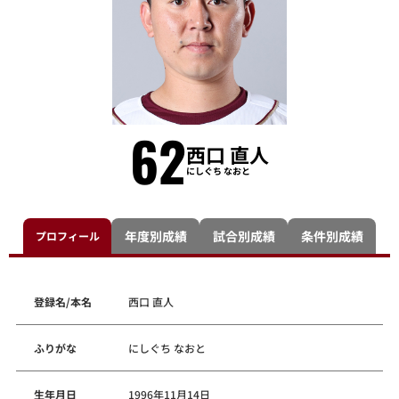
62
西口 直人
にしぐち なおと
年度別成績
試合別成績
条件別成績
プロフィール
登録名/本名
西口 直人
ふりがな
にしぐち なおと
生年月日
1996年11月14日