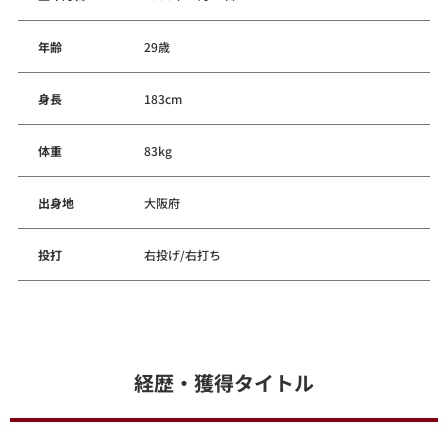
年齢
29歳
身長
183cm
体重
83kg
出身地
大阪府
投打
右投げ/右打ち
経歴・獲得タイトル