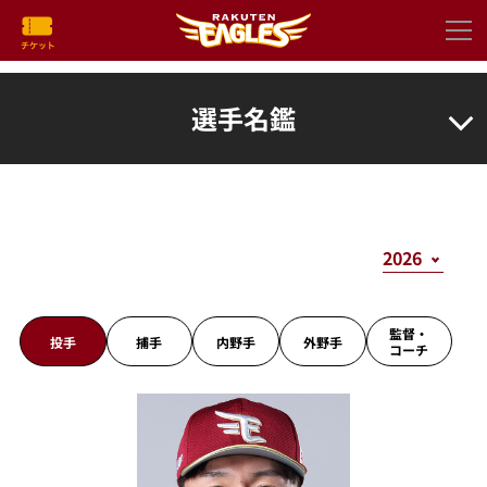
選手名鑑
監督・
投手
捕手
内野手
外野手
コーチ