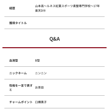
山本高～ルネス紅葉スポーツ柔整専門学校～17年
経歴
楽天D⑩
獲得タイトル
Q&A
血液型
B型
ニックネーム
ニンニン
性格を一言で表す
お茶目
と
チャームポイント
口横黒子