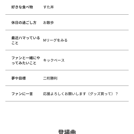
好きな食べ物
すた丼
休日の過ごし方
お散歩
最近ハマっている
Mリーグをみる
こと
ファンと一緒にや
キックベース
ってみたいこと
夢や目標
二桁勝利
ファンに一言
応援よろしくお願いします（グッズ買って）？
登場曲