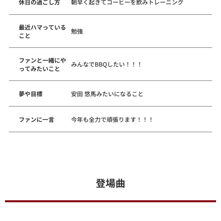
休日の過ごし方
朝早く起きてコーヒーを飲みトレーニング
最近ハマっている
勉強
こと
ファンと一緒にや
みんなでBBQしたい！！！
ってみたいこと
夢や目標
安田 悠馬みたいになること
ファンに一言
今年も全力で頑張ります！！！
登場曲