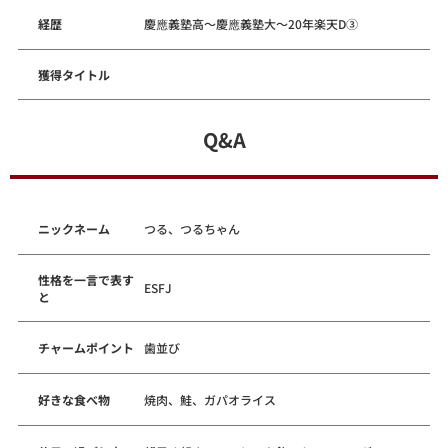
経歴
慶應義塾高～慶應義塾大～20年楽天D③
獲得タイトル
Q&A
ニックネーム
つる、つるちゃん
性格を一言で表す
ESFJ
と
チャームポイント
歯並び
好きな食べ物
焼肉、鮭、ガパオライス