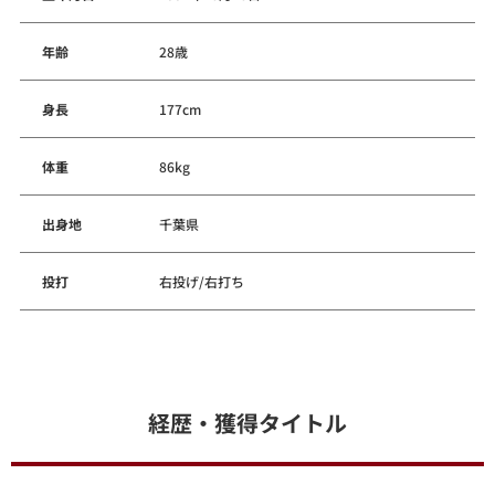
年齢
28歳
身長
177cm
体重
86kg
出身地
千葉県
投打
右投げ/右打ち
経歴・獲得タイトル