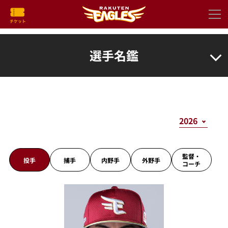
選手名鑑
監督・
投手
捕手
内野手
外野手
コーチ