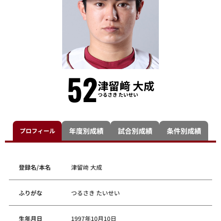
52
津留﨑 大成
つるさき たいせい
年度別成績
試合別成績
条件別成績
プロフィール
登録名/本名
津留﨑 大成
ふりがな
つるさき たいせい
生年月日
1997年10月10日