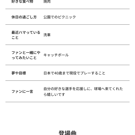
好きな食べ物
焼肉
休日の過ごし方
公園でのピクニック
最近ハマっている
洗車
こと
ファンと一緒にや
キャッチボール
ってみたいこと
夢や目標
日本で40歳まで現役でプレーすること
自分の好きな選手を応援しに、球場へ来てくれた
ファンに一言
ら嬉しいです
登場曲