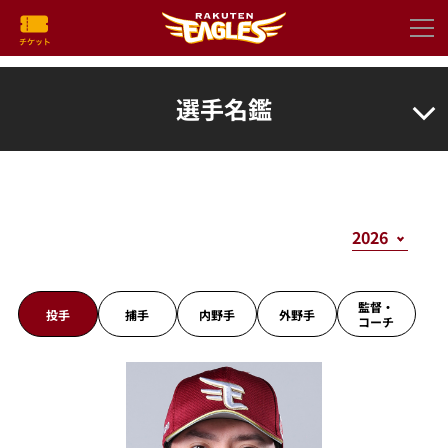
選手名鑑
監督・
投手
捕手
内野手
外野手
コーチ