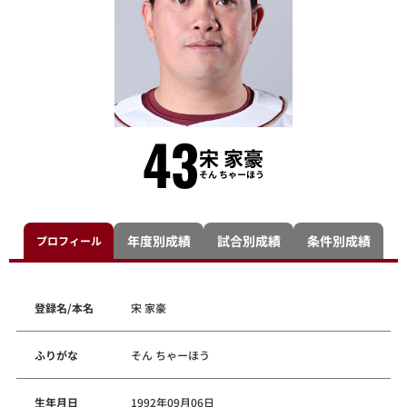
43
宋 家豪
そん ちゃーほう
年度別成績
試合別成績
条件別成績
プロフィール
登録名/本名
宋 家豪
ふりがな
そん ちゃーほう
生年月日
1992年09月06日