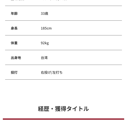
年齢
33歳
身長
185cm
体重
92kg
出身地
台湾
投打
右投げ/左打ち
経歴・獲得タイトル