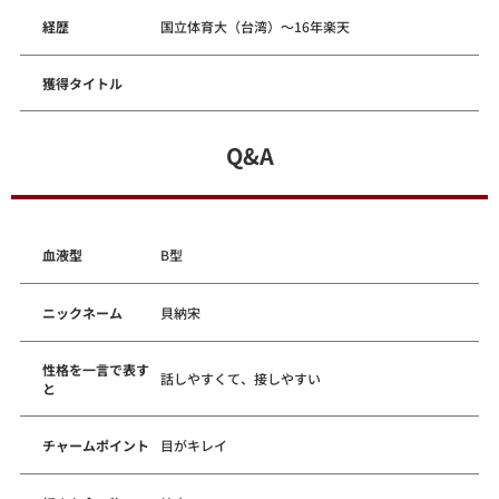
経歴
国立体育大（台湾）～16年楽天
獲得タイトル
Q&A
血液型
B型
ニックネーム
貝納宋
性格を一言で表す
話しやすくて、接しやすい
と
チャームポイント
目がキレイ