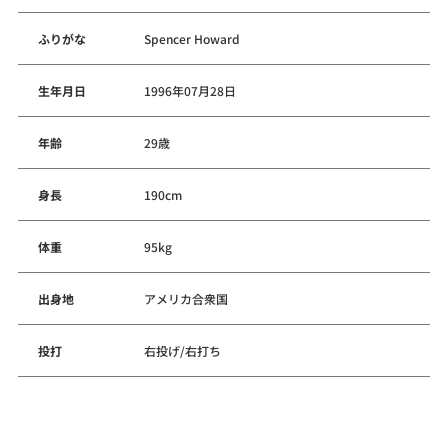
ふりがな
Spencer Howard
生年月日
1996年07月28日
年齢
29歳
身長
190cm
体重
95kg
出身地
アメリカ合衆国
投打
右投げ/右打ち