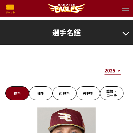
選手名鑑
監督・
投手
捕手
内野手
外野手
コーチ