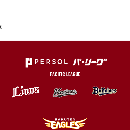
寛
PACIFIC LEAGUE