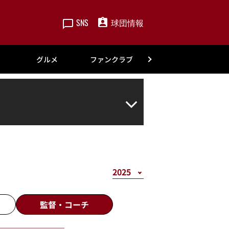
SNS
球団情報
楽天
グルメ
ファンクラブ
アカデミー
監督・
コーチ