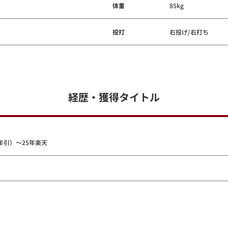
体重
85kg
投打
右投げ/右打ち
経歴・獲得タイトル
年引）～25年楽天