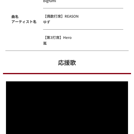
Bigfumi
【偶数打席】REASON
曲名
アーティスト名
ゆず
【第3打席】Hero
嵐
応援歌