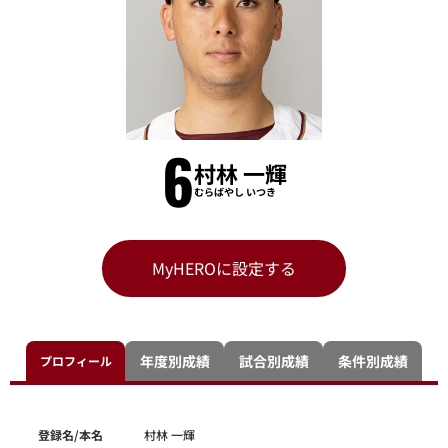
6
村林 一輝
むらばやし いつき
MyHEROに設定する
年度別成績
試合別成績
条件別成績
プロフィール
登録名/本名
村林 一輝