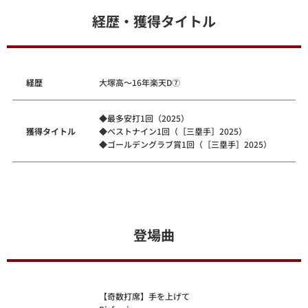
経歴・獲得タイトル
経歴
大塚高～16年楽天D⑦
◆最多安打1回（2025）
獲得タイトル
◆ベストナイン1回（［三塁手］2025）
◆ゴールデングラブ賞1回（［三塁手］2025）
登場曲
【奇数打席】手を上げて