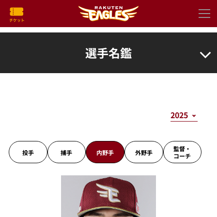
選手名鑑
監督・
投手
捕手
内野手
外野手
コーチ