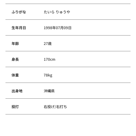
ふりがな
たいら りゅうや
生年月日
1998年07月09日
年齢
27歳
身長
170cm
体重
78kg
出身地
沖縄県
投打
右投げ/右打ち