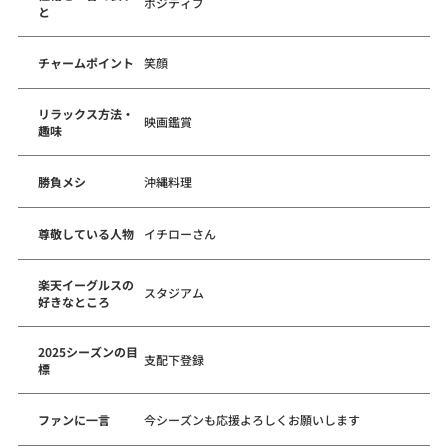
ポジティブ
と
チャームポイント
笑顔
リラックス方法・
映画鑑賞
趣味
勝負メシ
沖縄料理
尊敬している人物
イチローさん
楽天イーグルスの
スタジアム
好きなところ
2025シーズンの目
支配下登録
標
ファンに一言
今シーズンも応援よろしくお願いします