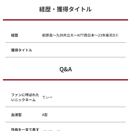
経歴・獲得タイトル
経歴
前原高～九州共立大～NTT西日本～23年楽天D⑤
獲得タイトル
Q&A
ファンに呼ばれた
てぃー
いニックネーム
血液型
A型
性格を一言で表す