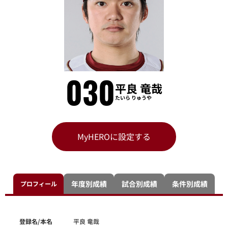
030
平良 竜哉
たいら りゅうや
MyHEROに設定する
年度別成績
試合別成績
条件別成績
プロフィール
登録名/本名
平良 竜哉