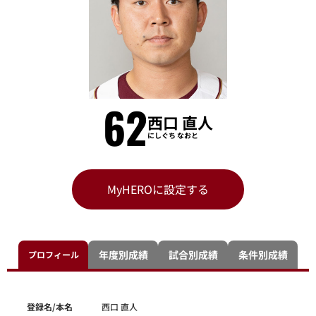
62
西口 直人
にしぐち なおと
MyHEROに設定する
年度別成績
試合別成績
条件別成績
プロフィール
登録名/本名
西口 直人