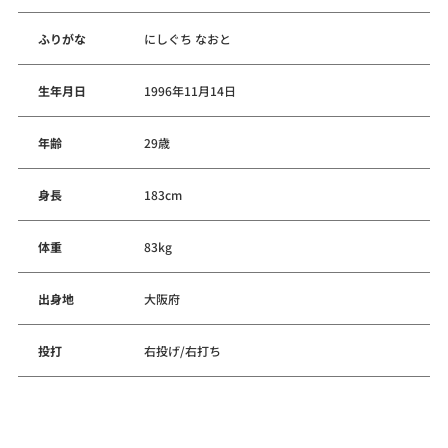
ふりがな
にしぐち なおと
生年月日
1996年11月14日
年齢
29歳
身長
183cm
体重
83kg
出身地
大阪府
投打
右投げ/右打ち