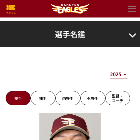
選手名鑑
監督・
投手
捕手
内野手
外野手
コーチ