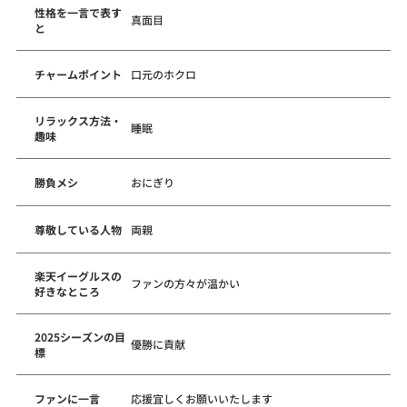
性格を一言で表す
真面目
と
チャームポイント
口元のホクロ
リラックス方法・
睡眠
趣味
勝負メシ
おにぎり
尊敬している人物
両親
楽天イーグルスの
ファンの方々が温かい
好きなところ
2025シーズンの目
優勝に貢献
標
ファンに一言
応援宜しくお願いいたします