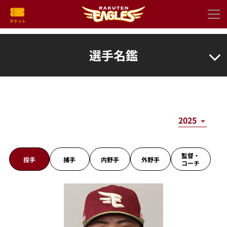
選手名鑑
監督・
投手
捕手
内野手
外野手
コーチ