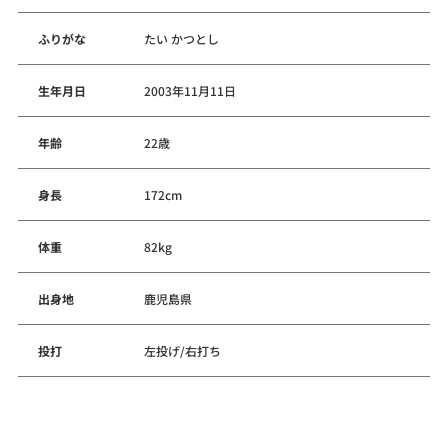
ふりがな
たい かつとし
生年月日
2003年11月11日
年齢
22歳
身長
172cm
体重
82kg
出身地
鹿児島県
投打
左投げ/右打ち