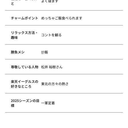
よく寝ます
と
チャームポイント
めっちゃご飯食べられます
リラックス方法・
コントを観る
趣味
勝負メシ
炒飯
尊敬している人物
松井 裕樹さん
楽天イーグルスの
東北の方々の熱さ
好きなところ
2025シーズンの目
一軍定着
標