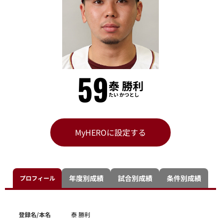
59
泰 勝利
たい かつとし
MyHEROに設定する
年度別成績
試合別成績
条件別成績
プロフィール
登録名/本名
泰 勝利