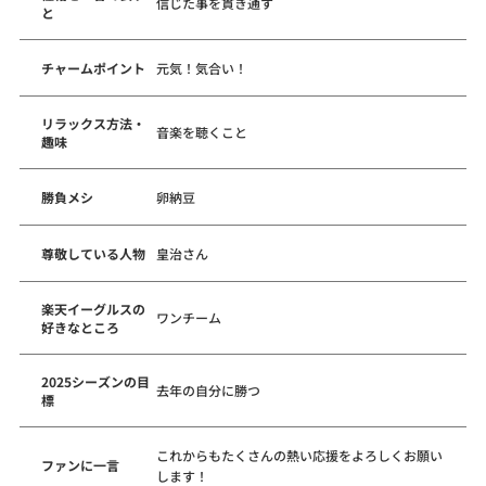
信じた事を貫き通す
と
チャームポイント
元気！気合い！
リラックス方法・
音楽を聴くこと
趣味
勝負メシ
卵納豆
尊敬している人物
皇治さん
楽天イーグルスの
ワンチーム
好きなところ
2025シーズンの目
去年の自分に勝つ
標
これからもたくさんの熱い応援をよろしくお願い
ファンに一言
します！