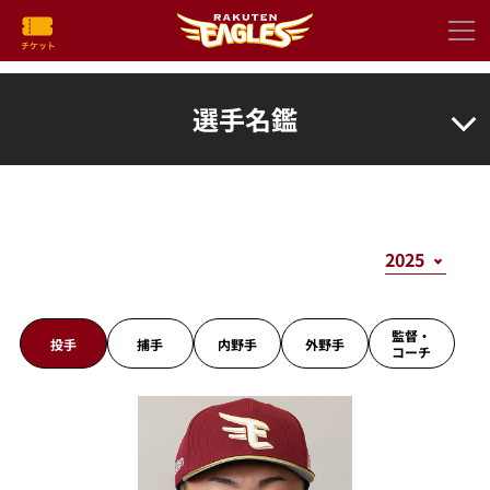
選手名鑑
監督・
投手
捕手
内野手
外野手
コーチ