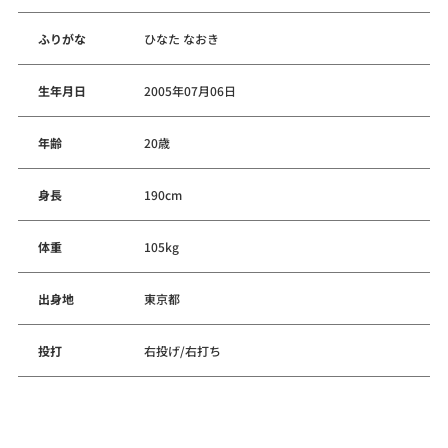
ふりがな
ひなた なおき
生年月日
2005年07月06日
年齢
20歳
身長
190cm
体重
105kg
出身地
東京都
投打
右投げ/右打ち