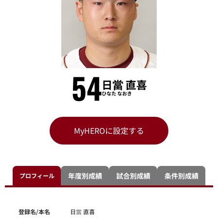
54
日當 直喜
ひなた なおき
MyHEROに設定する
年度別成績
試合別成績
条件別成績
プロフィール
登録名/本名
日當 直喜