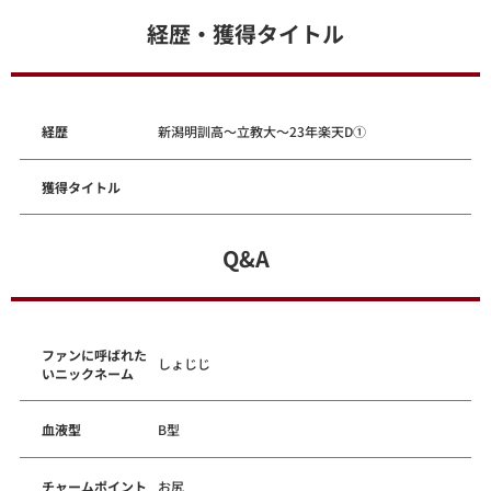
経歴・獲得タイトル
経歴
新潟明訓高～立教大～23年楽天D①
獲得タイトル
Q&A
ファンに呼ばれた
しょじじ
いニックネーム
血液型
B型
チャームポイント
お尻