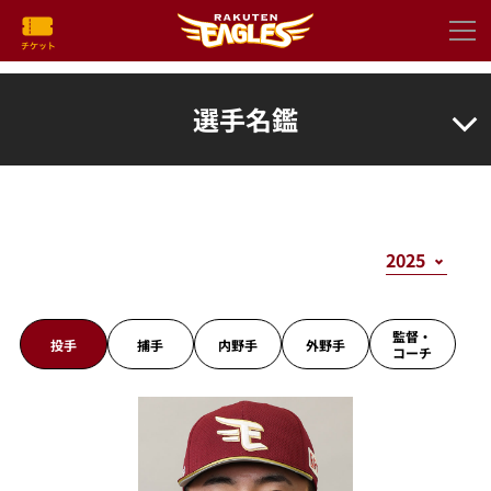
選手名鑑
監督・
投手
捕手
内野手
外野手
コーチ