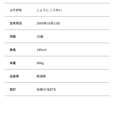
ふりがな
しょうじ こうせい
生年月日
2000年10月13日
年齢
25歳
身長
189cm
体重
86kg
出身地
新潟県
投打
右投げ/右打ち