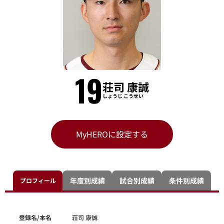
19
荘司 康誠
しょうじ こうせい
MyHEROに設定する
年度別成績
試合別成績
条件別成績
プロフィール
登録名/本名
荘司 康誠