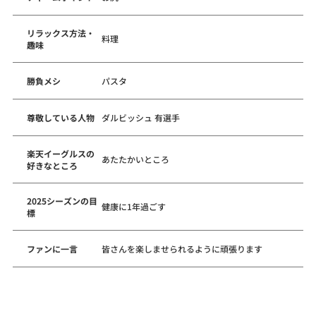
リラックス方法・
料理
趣味
勝負メシ
パスタ
尊敬している人物
ダルビッシュ 有選手
楽天イーグルスの
あたたかいところ
好きなところ
2025シーズンの目
健康に1年過ごす
標
ファンに一言
皆さんを楽しませられるように頑張ります