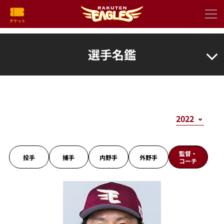
選手名鑑
監督・
投手
捕手
内野手
外野手
コーチ