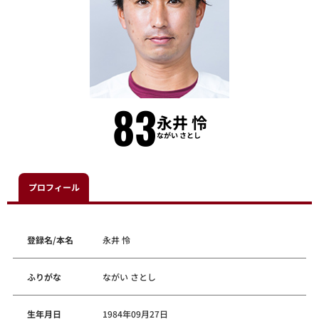
83
永井 怜
ながい さとし
プロフィール
登録名/本名
永井 怜
ふりがな
ながい さとし
生年月日
1984年09月27日