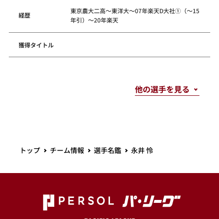
東京農大二高～東洋大～07年楽天D大社①（～15
経歴
年引）～20年楽天
獲得タイトル
トップ
チーム情報
選手名鑑
永井 怜