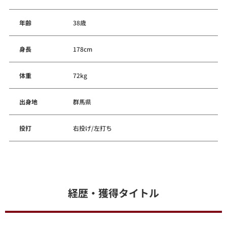
年齢
38歳
身長
178cm
体重
72kg
出身地
群馬県
投打
右投げ/左打ち
経歴・獲得タイトル