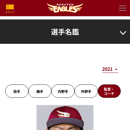
選手名鑑
監督・
投手
捕手
内野手
外野手
コーチ