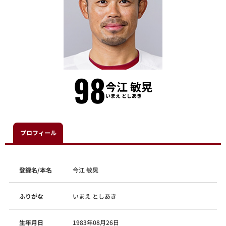
98
今江 敏晃
いまえ としあき
プロフィール
登録名/本名
今江 敏晃
ふりがな
いまえ としあき
生年月日
1983年08月26日