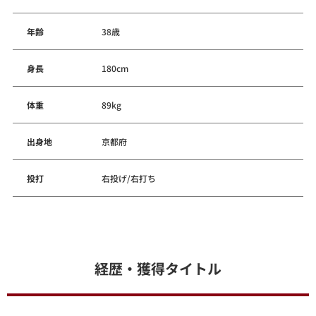
年齢
38歳
身長
180cm
体重
89kg
出身地
京都府
投打
右投げ/右打ち
経歴・獲得タイトル