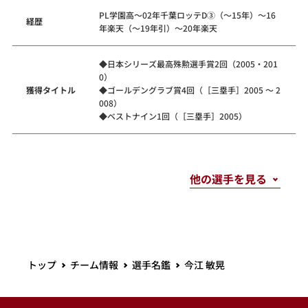
PL学園高～02年千葉ロッテD③（～15年）～16
経歴
年楽天（～19年引）～20年楽天
◆日本シリーズ最高殊勲選手賞2回（2005・201
0）
獲得タイトル
◆ゴールデングラブ賞4回（［三塁手］2005 ～ 2
008）
◆ベストナイン1回（［三塁手］2005）
トップ
チーム情報
選手名鑑
今江 敏晃