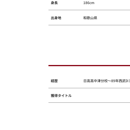
身長
186cm
出身地
和歌山県
経歴
日高高中津分校～89年西武D③
獲得タイトル