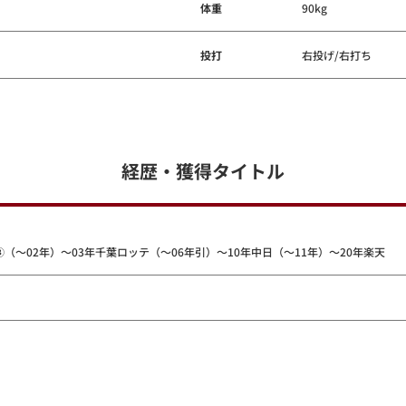
体重
90kg
投打
右投げ/右打ち
経歴・獲得タイトル
（～02年）～03年千葉ロッテ（～06年引）～10年中日（～11年）～20年楽天