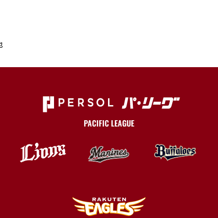
也
PACIFIC LEAGUE