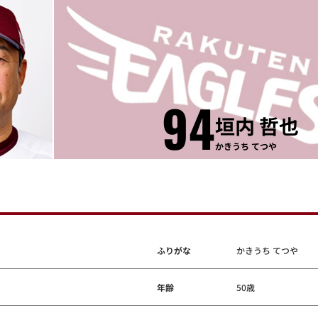
94
垣内 哲也
かきうち てつや
ふりがな
かきうち てつや
年齢
50歳