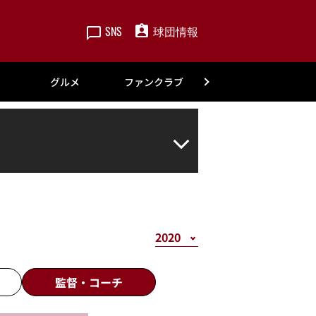
SNS
球団情報
楽天
グルメ
ファンクラブ
アカデミー
監督・
コーチ