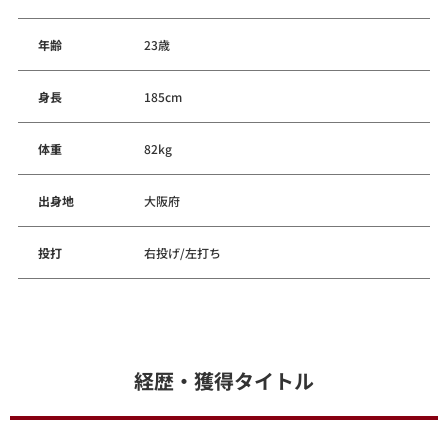
年齢
23歳
身長
185cm
体重
82kg
出身地
大阪府
投打
右投げ/左打ち
経歴・獲得タイトル