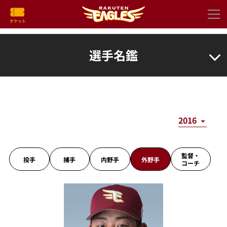
選手名鑑
監督・
投手
捕手
内野手
外野手
コーチ