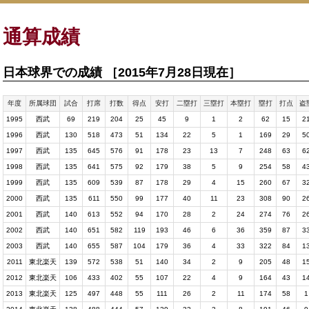
通算成績
日本球界での成績 ［2015年7月28日現在］
年度
所属球団
試合
打席
打数
得点
安打
二塁打
三塁打
本塁打
塁打
打点
盗
1995
西武
69
219
204
25
45
9
1
2
62
15
2
1996
西武
130
518
473
51
134
22
5
1
169
29
5
1997
西武
135
645
576
91
178
23
13
7
248
63
6
1998
西武
135
641
575
92
179
38
5
9
254
58
4
1999
西武
135
609
539
87
178
29
4
15
260
67
3
2000
西武
135
611
550
99
177
40
11
23
308
90
2
2001
西武
140
613
552
94
170
28
2
24
274
76
2
2002
西武
140
651
582
119
193
46
6
36
359
87
3
2003
西武
140
655
587
104
179
36
4
33
322
84
1
2011
東北楽天
139
572
538
51
140
34
2
9
205
48
1
2012
東北楽天
106
433
402
55
107
22
4
9
164
43
1
2013
東北楽天
125
497
448
55
111
26
2
11
174
58
1