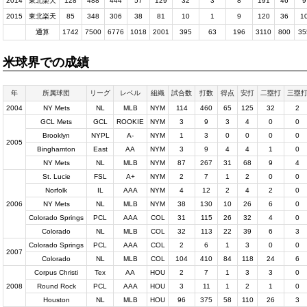
2014
東北楽天
128
488
444
57
129
32
3
8
191
46
9
2015
東北楽天
85
348
306
38
81
10
1
9
120
36
1
通算
1742
7500
6776
1018
2001
395
63
196
3110
800
35
米球界での成績
年
所属球団
リーグ
レベル
組織
試合数
打数
得点
安打
二塁打
三塁
2004
NY Mets
NL
MLB
NYM
114
460
65
125
32
2
GCL Mets
GCL
ROOKIE
NYM
3
9
3
4
0
0
Brooklyn
NYPL
A-
NYM
1
3
0
0
0
0
2005
Binghamton
East
AA
NYM
3
9
4
4
1
0
NY Mets
NL
MLB
NYM
87
267
31
68
9
4
St. Lucie
FSL
A+
NYM
2
7
1
2
0
0
Norfolk
IL
AAA
NYM
4
12
2
4
2
0
2006
NY Mets
NL
MLB
NYM
38
130
10
26
6
0
Colorado Springs
PCL
AAA
COL
31
115
26
32
4
0
Colorado
NL
MLB
COL
32
113
22
39
6
3
Colorado Springs
PCL
AAA
COL
2
6
1
3
0
0
2007
Colorado
NL
MLB
COL
104
410
84
118
24
6
Corpus Christi
Tex
AA
HOU
2
7
1
3
3
0
2008
Round Rock
PCL
AAA
HOU
3
11
1
2
1
0
Houston
NL
MLB
HOU
96
375
58
110
26
3