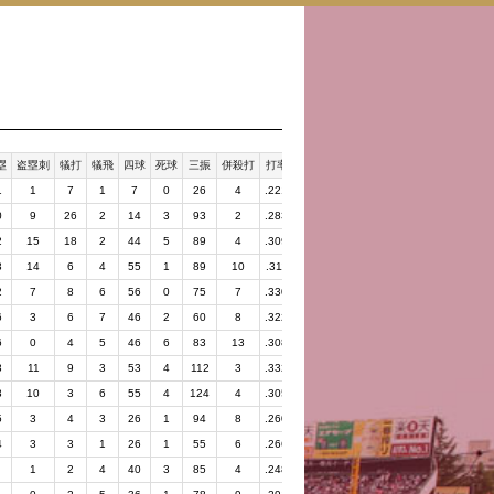
塁
盗塁刺
犠打
犠飛
四球
死球
三振
併殺打
打率
長打率
出塁率
1
1
7
1
7
0
26
4
.221
.304
.245
0
9
26
2
14
3
93
2
.283
.357
.307
2
15
18
2
44
5
89
4
.309
.431
.362
3
14
6
4
55
1
89
10
.311
.442
.370
2
7
8
6
56
0
75
7
.330
.482
.389
6
3
6
7
46
2
60
8
.322
.560
.372
6
0
4
5
46
6
83
13
.308
.496
.365
3
11
9
3
53
4
112
3
.332
.617
.389
3
10
3
6
55
4
124
4
.305
.549
.365
5
3
4
3
26
1
94
8
.260
.381
.294
4
3
3
1
26
1
55
6
.266
.408
.312
1
2
4
40
3
85
4
.248
.388
.311