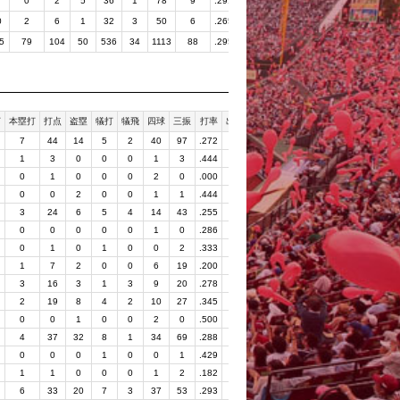
0
2
5
36
1
78
9
.291
.430
.342
0
2
6
1
32
3
50
6
.265
.392
.339
5
79
104
50
536
34
1113
88
.295
.459
.348
打
本塁打
打点
盗塁
犠打
犠飛
四球
三振
打率
出塁率
長打率
7
44
14
5
2
40
97
.272
.331
.396
1
3
0
0
0
1
3
.444
.545
.778
0
1
0
0
0
2
0
.000
.400
.000
0
0
2
0
0
1
1
.444
.500
.556
3
24
6
5
4
14
43
.255
.300
.352
0
0
0
0
0
1
0
.286
.375
.286
0
1
0
1
0
0
2
.333
.333
.500
1
7
2
0
0
6
19
.200
.235
.269
3
16
3
1
3
9
20
.278
.328
.391
2
19
8
4
2
10
27
.345
.392
.504
0
0
1
0
0
2
0
.500
.625
.500
4
37
32
8
1
34
69
.288
.342
.405
0
0
0
1
0
0
1
.429
.429
.857
1
1
0
0
0
1
2
.182
.250
.545
6
33
20
7
3
37
53
.293
.354
.427