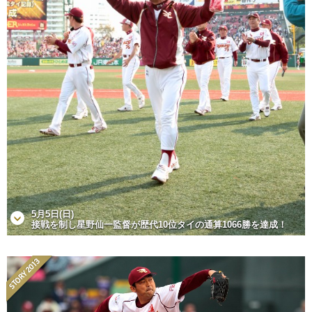
5月5日(日)
接戦を制し星野仙一監督が歴代10位タイの通算1066勝を達成！