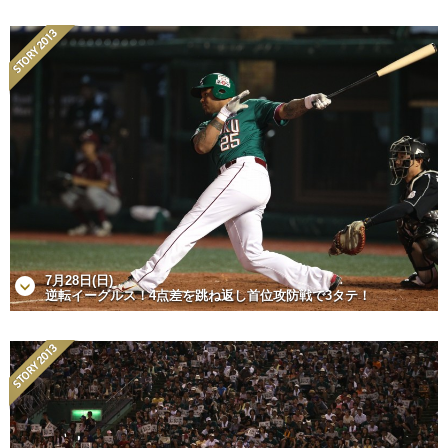
7月28日(日)
逆転イーグルス！4点差を跳ね返し首位攻防戦で3タテ！