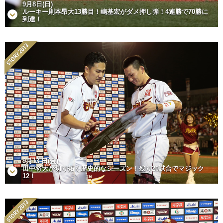
9月8日(日)
ルーキー則本昂大13勝目！嶋基宏がダメ押し弾！4連勝で70勝に
到達！
9月13 日(金)
田中将大が切り拓く歴史的なシーズン！残り20試合でマジック
12！