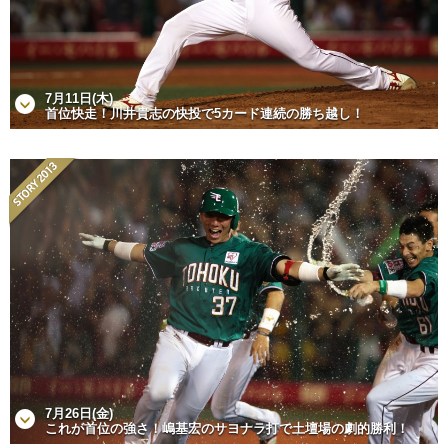
7月11日(木)
首位快走！川井貴志の快投で5カード連続の勝ち越し！
7月26日(金)
これが首位の強さ！嶋基宏のサヨナラ打で土壇場の劇的勝利！