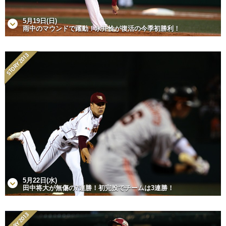
5月19日(日)
雨中のマウンドで躍動！永井怜が復活の今季初勝利！
5月22日(水)
田中将大が無傷の7連勝！初完投でチームは3連勝！