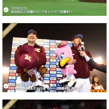
3月30日(土)
牧田明久の決勝2ランで今シーズン初勝利！
4月2日(火)
田中将大＆嶋基宏の活躍でホーム開幕戦に勝利！