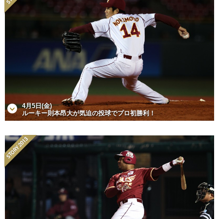
4月5日(金)
ルーキー則本昂大が気迫の投球でプロ初勝利！