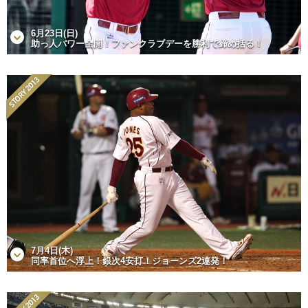
6月23日(日)
助っ人パワー全開！ファンクラブデーを勝利で締め括る！
7月4日(木)
同率首位へ浮上！銀次4安打！ジョーンズ2連発！