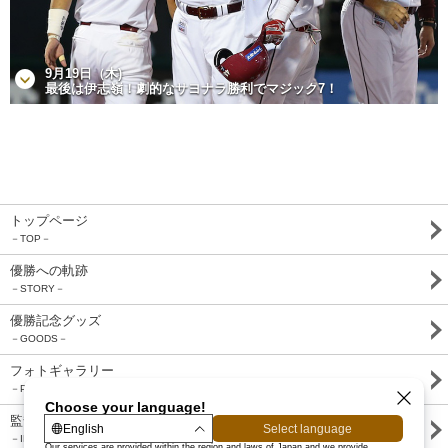
9月19日（木)
最後は伊志嶺！劇的なサヨナラ勝利でマジック7！
トップページ
－TOP－
優勝への軌跡
－STORY－
優勝記念グッズ
－GOODS－
フォトギャラリー
－PHOTO GALLERY－
監督・選手インタビュー
－INTERVIEW－