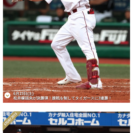
6月15日(土)
松井稼頭央が決勝弾！接戦を制してタイガースに3連勝！