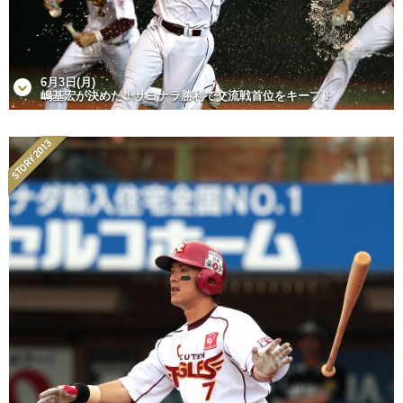
6月3日(月)
嶋基宏が決めた！サヨナラ勝利で交流戦首位をキープ！