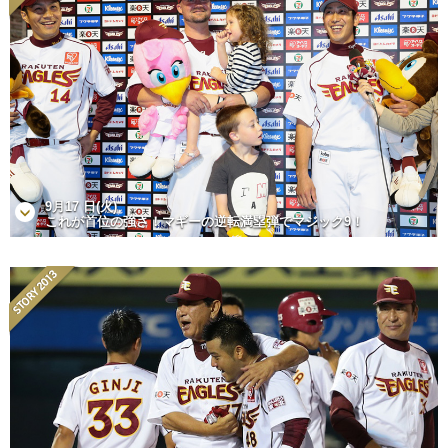
9月17 日(火)
これが首位の強さ！マギーの逆転満塁弾でマジック9！