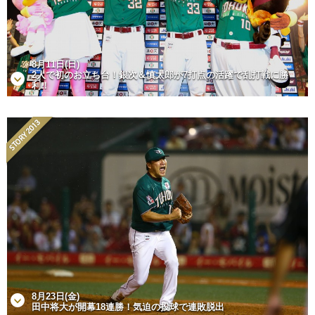
8月11日(日)
2人で初のお立ち台！銀次＆慎太郎が7打点の活躍で乱打戦に勝
利！
8月23日(金)
田中将大が開幕18連勝！気迫の投球で連敗脱出