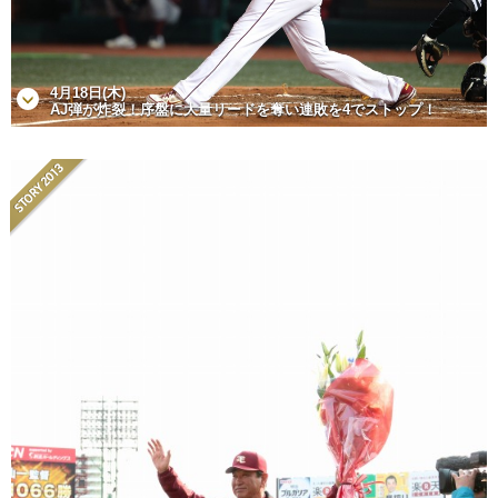
4月18日(木)
AJ弾が炸裂！序盤に大量リードを奪い連敗を4でストップ！