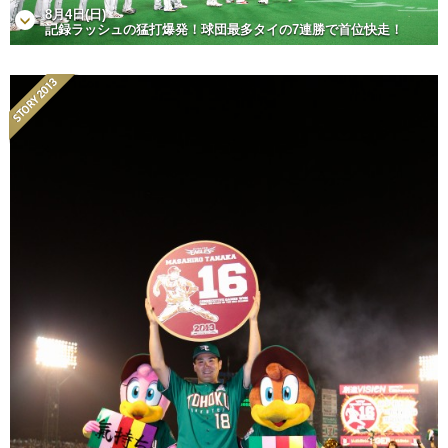
8月4日(日)
記録ラッシュの猛打爆発！球団最多タイの7連勝で首位快走！