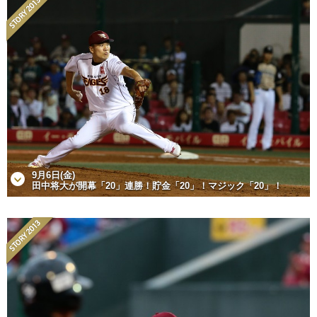
9月6日(金)
田中将大が開幕「20」連勝！貯金「20」！マジック「20」！