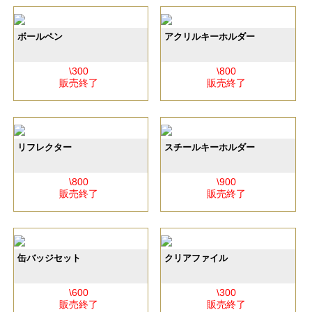
ボールペン
アクリルキーホルダー
\300
\800
販売終了
販売終了
リフレクター
スチールキーホルダー
\800
\900
販売終了
販売終了
缶バッジセット
クリアファイル
\600
\300
販売終了
販売終了