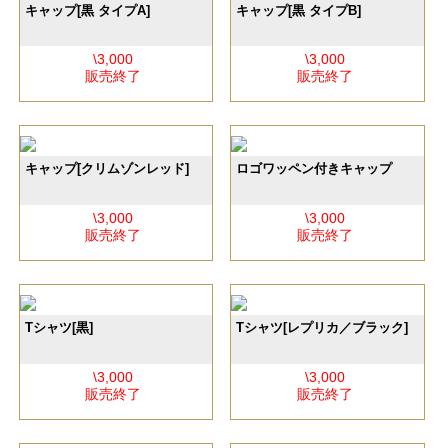
キャップ[黒 タイプA]
キャップ[黒 タイプB]
\3,000
\3,000
販売終了
販売終了
キャップ[クリムゾンレッド]
ロゴワッペン付きキャップ
\3,000
\3,000
販売終了
販売終了
Tシャツ[黒]
Tシャツ[レプリカ／ブラック]
\3,000
\3,000
販売終了
販売終了