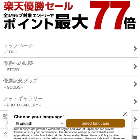
トップページ
－TOP－
優勝への軌跡
－STORY－
優勝記念グッズ
－GOODS－
フォトギャラリー
－PHOTO GALLERY－
監督・選手インタビュー
－INTERVIEW－
クライマックスシリーズ日程