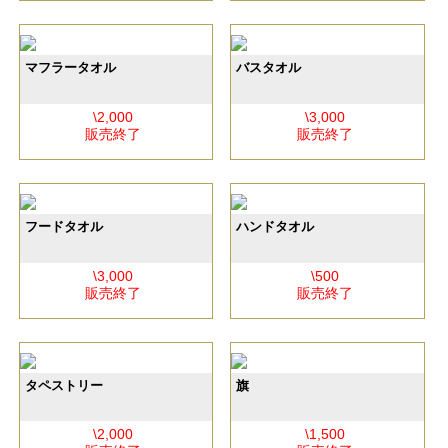
マフラータオル
バスタオル
\2,000
\3,000
販売終了
販売終了
フードタオル
ハンドタオル
\3,000
\500
販売終了
販売終了
タペストリー
旗
\2,000
\1,500