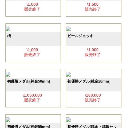
\1,000
\1,500
販売終了
販売終了
枡
ビールジョッキ
\1,000
\1,000
販売終了
販売終了
初優勝メダル[純金50mm]
初優勝メダル[純金28mm]
\1,050,000
\168,000
販売終了
販売終了
初優勝メダル[純銀55mm]
初優勝メダル[純金・純銀セッ