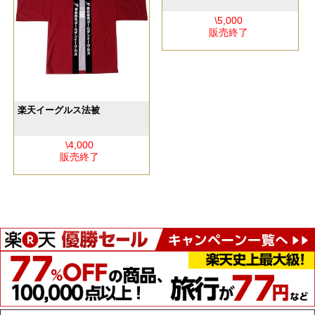
\5,000
販売終了
楽天イーグルス法被
\4,000
販売終了