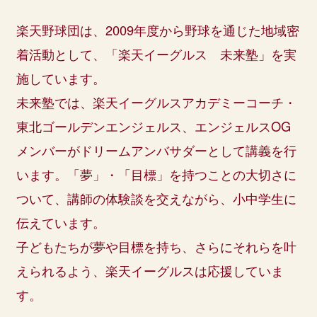
ACTIVITY
活動紹介
楽天野球団は、2009年度から野球を通じた地域密
新1年生へのキャッププレゼント
着活動として、「楽天イーグルス 未来塾」を実
小学校訪問
施しています。
未来塾
未来塾では、楽天イーグルスアカデミーコーチ・
幼稚園訪問
東北ゴールデンエンジェルス、エンジェルスOG
野球教室
メンバーがドリームアンバサダーとして講義を行
選手ふれあいイベント
います。「夢」・「目標」を持つことの大切さに
試合へのご招待
ついて、講師の体験談を交えながら、小中学生に
地域との取り組み
伝えています。
選手個人の活動
子どもたちが夢や目標を持ち、さらにそれらを叶
PARTNERS
えられるよう、楽天イーグルスは応援していま
パートナー
す。