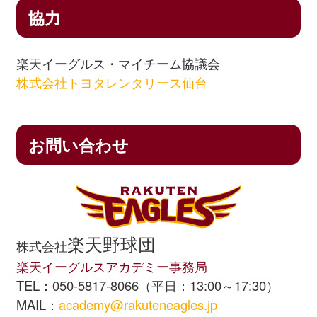
16
7月13日（木）
仙台市立沖野
15
7月13日（水）
七ヶ宿町立七ヶ宿
14
11月22日（月）
加美町立鹿原小
13
7月18日（水）
仙台市立田子
12
7月16日（火）
白石市立白川小
協力
11
10月6日（火）
栗原市立栗駒南
10
7月10日（月）
亘理町立高
19
9月30日（火）
仙台市立鶴谷東
18
9月10日（火）
柴田町立西住小
17
7月14日（金）
仙台市立鹿野
16
7月15日（金）
利府町立しらかし
15
11月30日（火）
仙台市立北六番丁
14
7月19日（木）
仙台市立鹿野
13
7月17日（水）
大崎市立高倉小
12
10月7日（水）
仙台市立泉ヶ丘
11
7月12日（水）
仙台市立実
楽天イーグルス・マイチーム協議会
株式会社トヨタレンタリース仙台
20
10月1日（水）
名取市立愛島小
19
9月11日（水）
白石市立大鷹沢
18
7月19日（水）
大崎市立岩出山
17
7月19日（火）
仙台市立六郷小
16
12月3日（金）
石巻市立飯野川小
15
9月6日（木）
大崎市立宮沢
14
7月18日（木）
富谷市立明石台
13
10月7日（水）
富谷市立富谷小
12
7月13日（木）
登米市立宝
21
10月3日（金）
仙台市立金剛沢
20
9月19日（木）
名取市立増田西
19
9月7日（木）
仙台市立燕沢
18
7月20日（水）
岩沼市立岩沼南
17
12月7日（火）
仙台市立北中山小
16
9月14日（金）
仙台市立木町通
お問い合わせ
15
9月4日（水）
大崎市立宮沢小
14
10月15日（木）
仙台市立郡山小
13
7月13日（木）
栗原市立栗
22
10月6日（月）
仙台市立南材木町
21
9月20日（金）
仙台市立川平小
20
9月13日（水）
仙台市立向陽台
19
7月21日（木）
仙台市立片平丁
18
12月15日（水）
山元町立山下第一
17
9月19日（水）
川崎町立富岡
16
9月10日（火）
丸森町立小斎小
15
10月23日（金）
松島町立松島第五
14
7月14日（金）
白石市立白石
23
10月8日（水）
仙台市立旭丘小
22
9月24日（火）
栗原市立瀬峰小
21
9月14日（木）
仙台市立幸町南
20
8月31日（水）
仙台市立岡田小
19
1月14日（金）
仙台市立長町小
18
9月20日（木）
川崎町立前川
17
9月11日（水）
栗原市立栗駒南
16
10月29日（木）
大衡村立大衡小
15
7月18日（火）
大崎市立大
楽天野球団
株式会社
24
10月9日（木）
塩釜市立第一小
23
9月25日（水）
大崎市立古川第三
22
9月19日（火）
美里町立不動堂
楽天イーグルスアカデミー事務局
21
9月2日（金）
石巻市立前谷地
20
1月19日（水）
登米市立西郷小
19
9月21日（金）
仙台市立泉松陵
18
9月20日（金）
大崎市立古川第三
17
10月30日（金）
柴田町立船岡小
16
7月19日（水）
富谷市立あけ
TEL：050-5817-8066（平日：13:00～17:30）
25
10月17日（金）
仙台市立四郎丸
MAIL：
academy@rakuteneagles.jp
24
9月26日（木）
大崎市立下伊場野
23
9月20日（水）
仙台市立東二番
22
9月5日（月）
富谷市立明石台
21
1月27日（木）
仙台市立根白石小