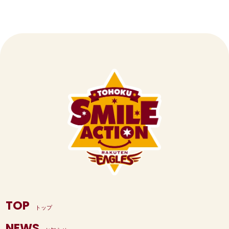
20
9月26日（水）
栗原市立築館
19
9月20日（金）
仙台市立東六番丁
18
10月30日（金）
仙台市立鶴谷東
17
7月19日（水）
加美町立賀
26
10月20日（月）
仙台市立東二番丁
25
9月27日（金）
名取市立愛島小
24
9月21日（木）
仙台市立長町
23
9月6日（火）
美里町立不動堂
21
9月27日（木）
大崎市立鳴子
20
9月25日（水）
石巻市立稲井小
19
11月4日（水）
七ヶ浜町立汐見
18
7月21日（金）
仙台市立七
27
10月22日（水）
仙台市立八幡小
26
9月30日（月）
宮城教育大学附属
25
9月22日（金）
名取市立増田西
24
9月9日（金）
石巻市立稲井小
22
9月28日（金）
仙台市立中田
21
9月27日（金）
角田市立北郷小
20
11月4日（水）
富谷市立明石台
19
9月4日（月）
柴田町立柴
28
10月29日（水）
亘理町立荒浜小
27
10月3日（木）
仙台市立東四郎丸
26
9月25日（月）
仙台市立川平
25
9月12日（月）
名取市立那智が丘
23
10月4日（木）
村田町立村田
22
9月30日（月）
名取市立相互台
21
11月5日（木）
大崎市立沼部小
20
9月5日（火）
多賀城市立多賀
29
11月4日（火）
仙台市立虹の丘
28
11月1日（金）
仙台市立北六番丁
27
9月26日（火）
柴田町立船迫
26
9月13日（火）
東松島市立大曲
24
10月12日（金）
仙台市立上野山
23
10月1日（火）
角田市立藤尾小
22
11月6日（金）
川崎町立前川小
21
9月6日（水）
大崎市立宮
30
11月7日（金）
石巻市立鹿妻小
29
11月6日（水）
角田市立横倉小
28
9月27日（水）
松島町立松島第
27
9月22日（木）
仙台市立中田小
25
10月16日（火）
富谷市立東向陽
24
10月2日（水）
仙台市立新田小
23
11月10日（火）
大崎市立高倉小
22
9月13日（水）
気仙沼市立
31
11月12日（水）
仙台市立中山小
30
11月7日（木）
大崎市立岩出山
29
9月28日（木）
仙台市立加茂
28
9月26日（月）
仙台市立東六番丁
26
10月17日（水）
仙台市立幸町
25
10月4日（金）
仙台市立八幡小
24
11月11日（水）
栗原市立金成小
23
9月13日（水）
気仙沼市立
TOP
トップ
32
11月13日（木）
仙台市立黒松小
31
11月8日（金）
仙台市立七北田
30
9月29日（金）
仙台市立南材木
29
9月27日（火）
仙台市立生出小
27
10月17日（水）
石巻市立和渕
26
10月9日（水）
栗原市立宮野小
25
11月12日（木）
柴田町立船迫小
NEWS
24
9月20日（水）
登米市立石