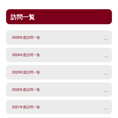
訪問一覧
2025年度訪問一覧
2024年度訪問一覧
No.
訪問日
学校名
2023年度訪問一覧
1
6月19日（木）
福島県福島市立庭
No.
訪問日
学校名
2022年度訪問一覧
2
6月26日（木）
色麻町立色麻学園
1
6月12日（水）
大崎市立三本木
No.
訪問日
学校名
3
6月27日（金）
加美町立西小野田
2021年度訪問一覧
2
6月25日（火）
美里町立中埣小
1
5月15日（月）
白石市立大平
No.
訪問日
学校名