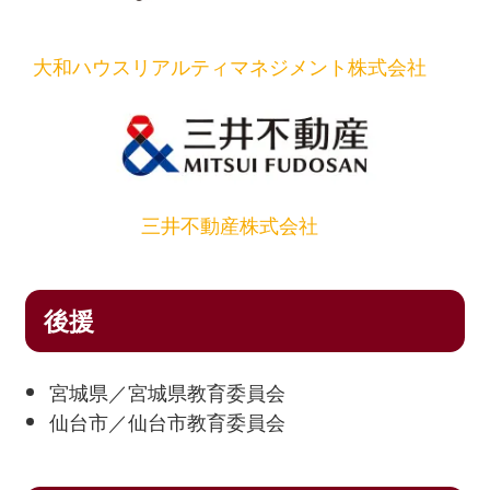
11
9月3日（水）
石巻市立桃生小
10
7月11日（木）
仙台市立六郷小
9
6月30日（金）
栗原市立高清水
8
6月24日（金）
名取市立増田小
7
10月28日（木）
東松島市立矢本東
6
6月29日（金）
登米市立新田小
5
7月5日（金）
仙台市立富沢小
4
9月14日（月）
仙台市立加茂小
3
6月19日（月）
角田市立横
大和ハウスリアルティマネジメント株式会社
12
9月10日（水）
仙台市立沖野東
11
7月12日（金）
仙台市立南材木町
10
7月4日（火）
大崎市立松山
9
6月27日（月）
石巻市立中里小
8
11月2日（火）
登米市立錦織小
7
7月5日（木）
仙台市立富
6
7月10日（水）
仙台市立六郷小
5
9月17日（木）
角田市立東根小
4
6月20日（火）
富谷市立富
13
9月11日（木）
仙台市立桜丘小
12
7月16日（火）
栗原市立志波姫
11
7月5日（水）
仙台市立鶴谷東
10
7月4日（月）
仙台市立幸町南
9
11月4日（木）
仙台市立南中山小
8
7月6日（金）
仙台市立作並
7
7月10日（水）
仙台市立宮城野
6
9月18日（金）
利府町立青山小
5
6月30日（金）
大崎市立古川
14
9月12日（金）
岩沼市立岩沼西
13
7月17日（水）
仙台市立秋保小
12
7月6日（木）
仙台市立富沢
三井不動産株式会社
11
7月5日（火）
角田市立北郷小
10
11月12日（金）
仙台市立六郷小
9
7月12日（木）
美里町立不動堂
8
7月11日（木）
石巻市立釜小
7
9月24日（木）
仙台市立東六番丁
6
6月30日（金）
仙台市立加
15
9月18日（木）
富谷市立成田東
14
7月18日（木）
多賀城市立城南
13
7月7日（金）
仙台市立南中山
12
7月6日（水）
角田市立角田小
11
11月16日（火）
石巻市立住吉小
10
7月13日（金）
仙台市立七北田
9
7月12日（金）
石巻市立広渕小
8
10月2日（金）
大河原町立金ケ瀬
7
7月5日（水）
仙台市立上杉
後援
16
9月25日（木）
美里町立北浦小
15
9月2日（月）
角田市立金津小
14
7月11日（火）
仙台市立将監中
13
7月8日（金）
仙台市立八乙女
12
11月17日（水）
仙台市立上杉山通
11
7月13日（金）
七ヶ宿町立七ヶ
10
7月12日（金）
大崎市立鹿島台
9
10月2日（金）
名取市立相互台
8
7月7日（金）
美里町立小
宮城県／宮城県教育委員会
17
9月26日（金）
大崎市立三本木
仙台市／仙台市教育委員会
16
9月3日（火）
仙台市立南吉成
15
7月12日（水）
仙台市立遠見塚
14
7月12日（火）
仙台市立東仙台
13
11月18日（木）
名取市立増田西小
12
7月17日（火）
多賀城市立多賀城
11
7月16日（火）
亘理町立荒浜小
10
10月5日（月）
石巻市立稲井小
9
7月7日（金）
加美町立宮
18
9月29日（月）
富谷市立日吉台
17
9月5日（木）
仙台市立桜丘小