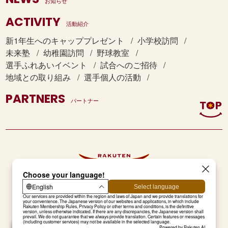
お知らせ
33
11月17日（月）
仙台市立広瀬小
32
11月13日（水）
仙台市立福岡小
31
10月13日（金）
栗原市立一迫
ACTIVITY
30
9月28日（水）
仙台市立荒井小
28
10月18日（木）
山元町立山下
活動紹介
27
10月10日（木）
七ヶ宿町立七ヶ宿
26
11月12日（木）
角田市立桜小
25
9月21日（木）
仙台市立富
新1年生へのキャッププレゼント
小学校訪問
34
11月18日（火）
仙台市立生出小
33
11月15日（金）
仙台市立片平丁
32
10月19日（木）
塩釜市立第一
31
9月30日（金）
美里町立南郷小
未来塾
幼稚園訪問
野球教室
29
10月19日（金）
亘理町立逢隈
28
10月11日（金）
岩沼市立岩沼西
27
11月13日（金）
仙台市立上杉山通
26
9月27日（水）
仙台市立台
選手ふれあいイベント
試合へのご招待
35
11月19日（水）
富谷市立富ケ丘
地域との取り組み
選手個人の活動
34
11月19日（火）
白石市立越河小
33
10月23日（月）
名取市立那智が
32
10月4日（火）
栗原市立宮野小
30
10月19日（金）
岩沼市立玉浦
29
10月18日（金）
涌谷町立箟岳白山
28
11月18日（月）
涌谷町立箟岳白山
27
9月28日（木）
仙台市立川
PARTNERS
パートナー
36
11月20日（木）
仙台市立向陽台
35
11月21日（木）
仙台市立旭丘小
34
11月9日（木）
仙台市立田子
33
10月19日（水）
名取市立相互台
31
10月24日（水）
角田市立東根
30
10月21日（月）
仙台市立将監中央
29
11月18日（月）
大崎市立三本木
28
9月29日（金）
仙台市立
37
11月25日（火）
仙台市立大野田
36
11月29日（金）
仙台市立高森小
35
11月10日（金）
仙台市立荒巻
34
10月21日（金）
仙台市立泉ヶ丘
32
10月24日（水）
角田市立角田
31
10月23日（水）
登米市立柳津小
30
11月19日（火）
大崎市立古川第三
29
10月5日（木）
白石市立白石
38
12月1日（月）
多賀城市立天真
37
12月2日（月）
仙台市立泉松陵
36
11月17日（金）
白石市立越河
35
10月24日（月）
多賀城市立天真
33
10月25日（木）
名取市立相互台
東北楽天ゴールデンイーグルス公式サイト
32
10月23日（水）
利府町立利府小
31
11月20日（水）
石巻市立鹿又小
30
10月17日（火）
仙台市立高
39
12月2日（火）
仙台市立立町小
38
12月3日（火）
色麻町立色麻学園
37
11月21日（火）
仙台市立宮城野
36
10月25日（火）
仙台市立沖野東
Copyright © RAKUTEN BASEBALL, INC. All Rights Reserved.
34
10月26日（金）
仙台市立台原
33
10月29日（火）
大和町立宮床小
32
11月24日（火）
岩沼市立岩沼西
31
10月18日（水）
仙台市立幸