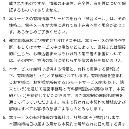
成されたものですが、情報の正確性、完全性、有用性について保
証するものではありません。
3.
本サービスの有料情報でサービスを行う「試合メール」は、その
性格上、電子メールが大幅に遅れてお申込者へ届く場合がありま
す。あらかじめご了承ください。
4.
運営事務局および株式会社NTTドコモは、本サービスの提供や中
断、もしくは本サービス中の事故などによって、直接または間接
的に生じた、お申込者またはそれ以外の第三者の損害について
は、その内容、方法の如何に関わらず賠償の責任を負いません。
5.
本サービスは無料で提供する情報と、有料で提供する情報(以
下、有料情報という)とで構成されています。有料情報を望まれ
るお客様は、お客様が所有するspモードサービス端末(以下、端
末という)を通じて運営事務局と有料情報提供の契約(以下、本契
約という)を締結していただきます。また本契約の解除も端末を
通じて行っていただきます。端末で行われた本契約の締結および
解約はすべてお客様の意思によるものとみなします。
6.
本サービスの有料情報の情報料は、月額300円(税抜)とします。
本契約締結日の属する月から本契約の解除された日の属する月ま