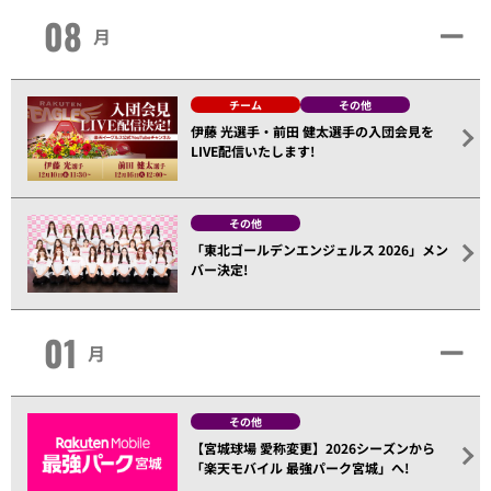
08
月
チーム
その他
伊藤 光選手・前田 健太選手の入団会見を
LIVE配信いたします!
その他
「東北ゴールデンエンジェルス 2026」メン
バー決定!
01
月
その他
【宮城球場 愛称変更】2026シーズンから
「楽天モバイル 最強パーク宮城」へ!