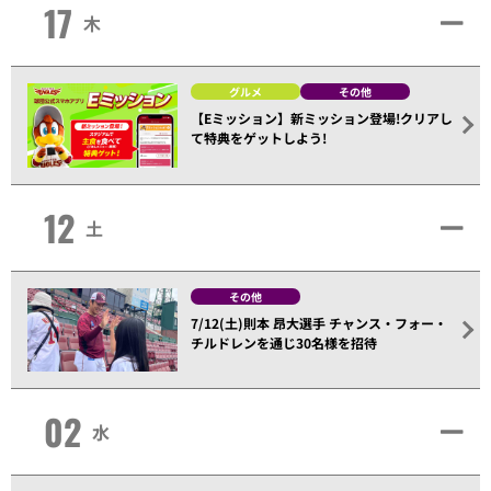
17
木
グルメ
その他
【Eミッション】新ミッション登場!クリアし
て特典をゲットしよう!
12
土
その他
7/12(土)則本 昂大選手 チャンス・フォー・
チルドレンを通じ30名様を招待
02
水