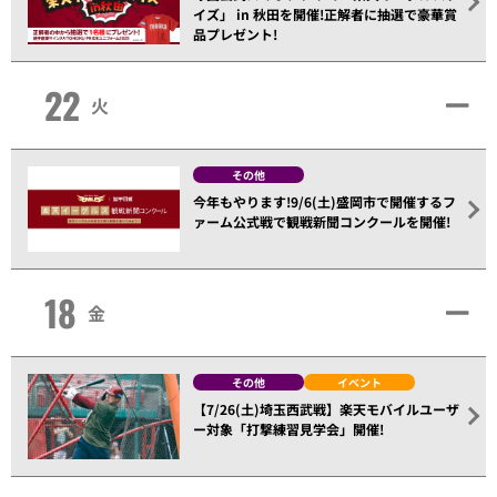
イズ」 in 秋田を開催!正解者に抽選で豪華賞
品プレゼント!
22
火
その他
今年もやります!9/6(土)盛岡市で開催するフ
ァーム公式戦で観戦新聞コンクールを開催!
18
金
その他
イベント
【7/26(土)埼玉西武戦】楽天モバイルユーザ
ー対象「打撃練習見学会」開催!