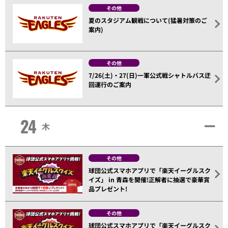
その他
夏のスタジアム観戦について(猛暑対策のご
案内)
その他
7/26(土)・27(日)一軍公式戦シャトルバス迂
回運行のご案内
24
木
その他
球団公式スマホアプリで「楽天イーグルスク
イズ」 in 青森を開催!正解者に抽選で豪華賞
品プレゼント!
その他
球団公式スマホアプリで「楽天イーグルスク