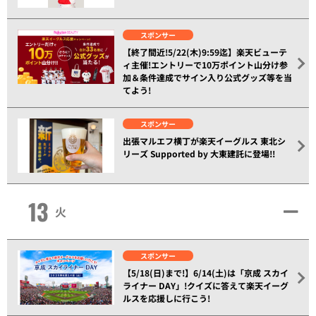
スポンサー
【終了間近!5/22(木)9:59迄】楽天ビューテ
ィ主催!エントリーで10万ポイント山分け参
加＆条件達成でサイン入り公式グッズ等を当
てよう!
スポンサー
出張マルエフ横丁が楽天イーグルス 東北シ
リーズ Supported by 大東建託に登場!!
13
火
スポンサー
【5/18(日)まで!】6/14(土)は「京成 スカイ
ライナー DAY」!クイズに答えて楽天イーグ
ルスを応援しに行こう!