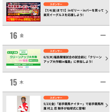
スポンサー
【7/4(金)まで!!】inゼリー・inバーを買って
楽天イーグルスを応援しよう!
16
金
スポンサー
6/5(木)福島開催試合の試合前に「クリーン
アップ大作戦in福島」に参加しよう!
15
木
スポンサー
5/23(金)「岩手競馬ナイター」で岩手競馬所
属 村上 忍 騎手が始球式に登場!