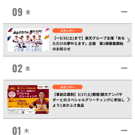
09
金
スポンサー
【～5/31(土)まで】楽天グループ主催「あな
ただけの夢叶えます」企画 第1弾募集開始
のお知らせ
02
金
スポンサー
【事前応募制】5/17(土)開催!銀次アンバサ
ダーとのスペシャルグリーティングに参加し
よう!/あかふさ食品
01
木