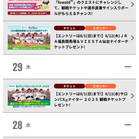
®
「fowald
」のクエストにチャレンジし
て、観戦チケットや選手直筆サイン入りボー
ルがもらえるチャンス!
チケット
スポンサー
【エントリーは6/1(日)まで!】6/12(木)ＪＲ
Ａ福島競馬場＆ＶＩＥＳＴＡ仙台ナイターチ
ケットプレゼント!
29
木
チケット
スポンサー
【エントリーは6/1(日)まで!】6/11(水)サロ
ンパス
ナイター ２０２５ 観戦チケットプ
®
レゼント!
28
水