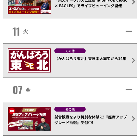
× EAGLES」でライブビューイング開催
11
火
その他
【がんばろう東北】東日本大震災から14年
07
金
その他
試合観戦をより特別な体験に!『座席アップ
グレード抽選』受付中!