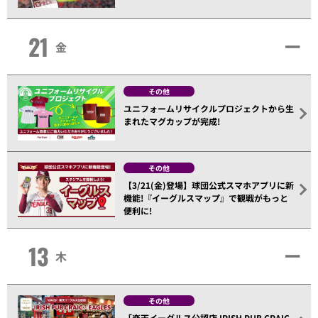
21
金
その他
ユニフォームリサイクルプロジェクトから生
まれたマグカップが完成!
その他
【3/21(金)登場】球団公式スマホアプリに新
機能!『イーグルスマップ』で観戦がもっと
便利に!
13
木
その他
「楽天イーグルス公認店 IRISH PUB CRAIC