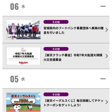
06
木
その他
宮城県内のフードバンク事業団体へ車両の贈
呈を行いました
その他
【楽天クラッチ募金】令和7年大船渡大規模
火災支援募金
05
水
その他
【楽天イーグルスくじ】毎日挑戦してチケッ
トクーポンをゲットしよう!