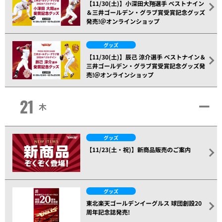
【11/30(土)】小深田大翔選手 ベストナイン
＆三井ゴールデン・グラブ賞受賞記念グッズ
発売!＠オンラインショップ
グッズ
【11/30(土)】辰己 涼介選手 ベストナイン＆
三井ゴールデン・グラブ賞受賞記念グッズ発
売!＠オンラインショップ
21
木
グッズ
【11/23(土・祝)】新商品販売のご案内
グッズ
東北楽天ゴールデンイーグルス 球団創設20
周年記念誌発売!