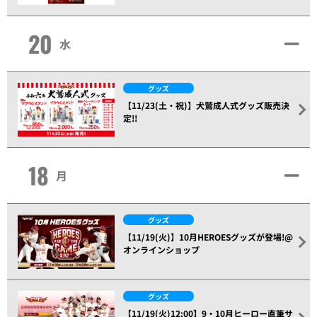
20
水
グッズ
【11/23(土・祝)】犬鷲成人式グッズ販売決
定!!
18
月
グッズ
【11/19(火)】10月HEROESグッズが登場!@
オンラインショップ
グッズ
【11/19(火)12:00】9・10月ヒーロー直筆サ