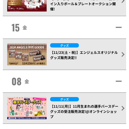
イン入りボール＆プレートオークション開
催!
15
金
グッズ
【11/23(土・祝)】エンジェルスオリジナル
グッズ販売決定!!
08
金
グッズ
【11/11(月)】11月生まれの選手バースデー
グッズの受注販売決定!@オンラインショッ
プ