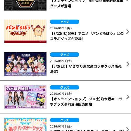
【オンラインショップ】HEROES前半戦総集編
グッズが登場
グッズ
2026/08/03 (月)
【8/13(木)発売】アニメ『パンどろぼう』との
コラボグッズが登場!
グッズ
2026/08/01 (土)
【8/2(日)】いぎなり東北産コラボグッズ販売
決定!
グッズ
2026/07/31 (金)
【オンラインショップ】8/1(土)乃木坂46コラ
ボグッズ事前受注販売開始
グッズ
2026/07/31 (金)