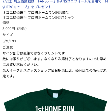
7/2(土)埼玉西武戦は「FANSデー」!FANSユニフォームを着用で「M
yHEROキューブ」をプレゼント!
オコエ瑠偉選手 プロ初ホームラン記念商品
オコエ瑠偉選手 プロ初ホームラン記念Tシャツ
価格
3,000円（税込）
サイズ
S/M/L/XL
ご注意
サイン部分は直筆ではなくプリントです
数には限りがございます。なくなり次第終了となりますのでお早め
にお買い求めください。
楽天イーグルスグッズショップ仙台駅東口店、盛岡店での販売は未
定です。