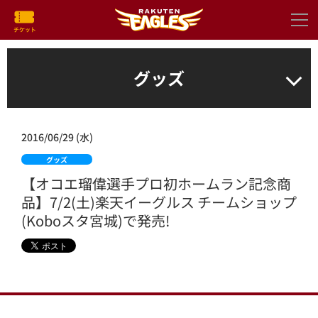
グッズ
2016/06/29 (水)
グッズ
【オコエ瑠偉選手プロ初ホームラン記念商
品】7/2(土)楽天イーグルス チームショップ
(Koboスタ宮城)で発売!