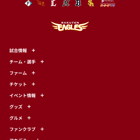
試合情報
チーム・選手
ファーム
チケット
イベント情報
グッズ
グルメ
ファンクラブ