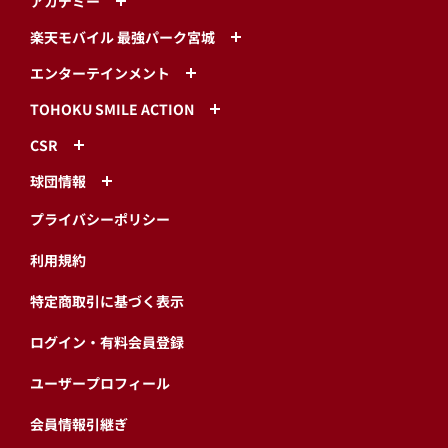
アカデミー
楽天モバイル 最強パーク宮城
エンターテインメント
TOHOKU SMILE ACTION
CSR
球団情報
プライバシーポリシー
利用規約
特定商取引に基づく表示
ログイン・有料会員登録
ユーザープロフィール
会員情報引継ぎ