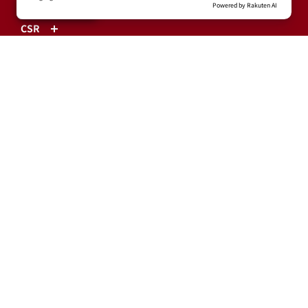
TOHOKU SMILE ACTION
CSR
球団情報
プライバシーポリシー
利用規約
特定商取引に基づく表示
ログイン・有料会員登録
ユーザープロフィール
会員情報引継ぎ
退会
東北楽天ゴールデンイーグルス公式サイト