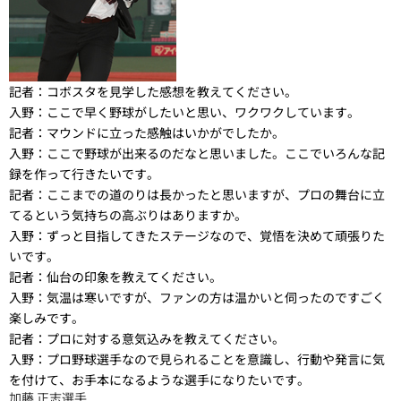
記者：
コボスタを見学した感想を教えてください。
入野：
ここで早く野球がしたいと思い、ワクワクしています。
記者：
マウンドに立った感触はいかがでしたか。
入野：
ここで野球が出来るのだなと思いました。ここでいろんな記
録を作って行きたいです。
記者：
ここまでの道のりは長かったと思いますが、プロの舞台に立
てるという気持ちの高ぶりはありますか。
入野：
ずっと目指してきたステージなので、覚悟を決めて頑張りた
いです。
記者：
仙台の印象を教えてください。
入野：
気温は寒いですが、ファンの方は温かいと伺ったのですごく
楽しみです。
記者：
プロに対する意気込みを教えてください。
入野：
プロ野球選手なので見られることを意識し、行動や発言に気
を付けて、お手本になるような選手になりたいです。
加藤 正志選手