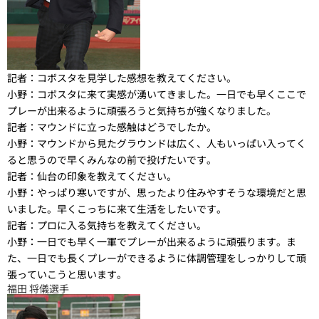
記者：
コボスタを見学した感想を教えてください。
小野：
コボスタに来て実感が湧いてきました。一日でも早くここで
プレーが出来るように頑張ろうと気持ちが強くなりました。
記者：
マウンドに立った感触はどうでしたか。
小野：
マウンドから見たグラウンドは広く、人もいっぱい入ってく
ると思うので早くみんなの前で投げたいです。
記者：
仙台の印象を教えてください。
小野：
やっぱり寒いですが、思ったより住みやすそうな環境だと思
いました。早くこっちに来て生活をしたいです。
記者：
プロに入る気持ちを教えてください。
小野：
一日でも早く一軍でプレーが出来るように頑張ります。ま
た、一日でも長くプレーができるように体調管理をしっかりして頑
張っていこうと思います。
福田 将儀選手