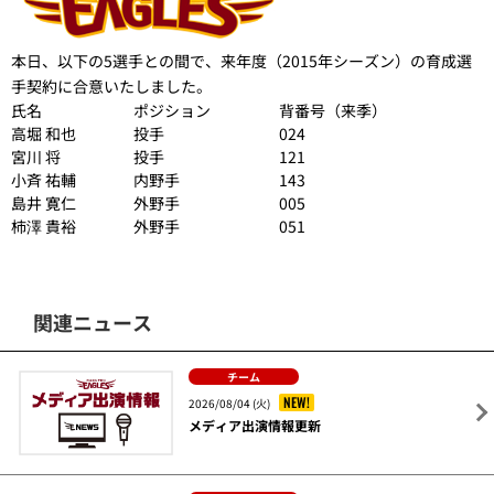
本日、以下の5選手との間で、来年度（2015年シーズン）の育成選
手契約に合意いたしました。
氏名
ポジション
背番号（来季）
高堀 和也
投手
024
宮川 将
投手
121
小斉 祐輔
内野手
143
島井 寛仁
外野手
005
柿澤 貴裕
外野手
051
関連ニュース
チーム
NEW!
2026/08/04 (火)
メディア出演情報更新