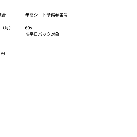
試合
年間シート予備券番号
日（月）
60s
※平日パック対象
0円