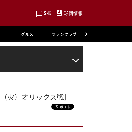
SNS
球団情報
楽天
グルメ
ファンクラブ
アカデミー
/7（火）オリックス戦］