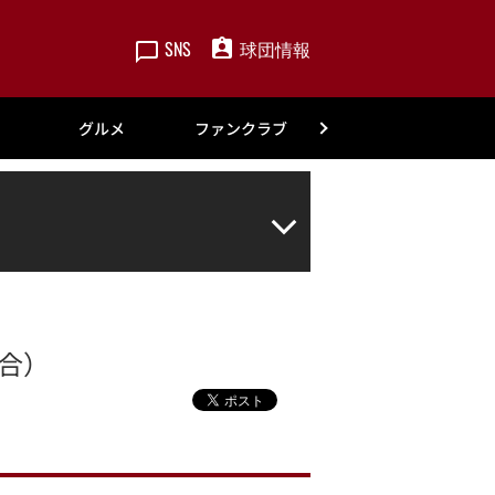
SNS
球団情報
楽天
グルメ
ファンクラブ
アカデミー
試合）