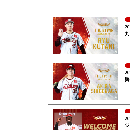
20
九
20
繁
20
ジ