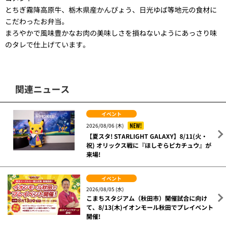
とちぎ霧降高原牛、栃木県産かんぴょう、日光ゆば等地元の食材に
こだわったお弁当。
まろやかで風味豊かなお肉の美味しさを損ねないようにあっさり味
のタレで仕上げています。
関連ニュース
イベント
NEW!
2026/08/06 (木)
【夏スタ! STARLIGHT GALAXY】8/11(火・
祝) オリックス戦に『ほしぞらピカチュウ』が
来場!
イベント
2026/08/05 (水)
こまちスタジアム（秋田市）開催試合に向け
て、8/13(木)イオンモール秋田でプレイベント
開催!