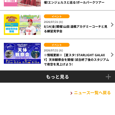
催!エンジェルスと巡る!ボールパークツアー
イベント
2026/07/21 (火)
8/14(金)開催!山田 遥楓アカデミーコーチと見
る練習見学会
イベント
2026/07/21 (火)
※情報更新※【夏スタ! STARLIGHT GALAX
Y】天体観察会を開催! 試合終了後のスタジアム
で夜空を見上げよう!
もっと見る
ニュース一覧へ戻る