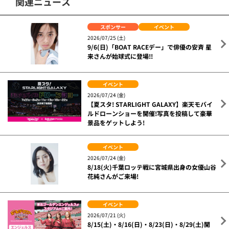
関連ニュース
スポンサー
イベント
2026/07/25 (土)
9/6(日)「BOAT RACEデー」で俳優の安斉 星
来さんが始球式に登場!!
イベント
2026/07/24 (金)
【夏スタ! STARLIGHT GALAXY】楽天モバイ
ルドローンショーを開催!写真を投稿して豪華
景品をゲットしよう!
イベント
2026/07/24 (金)
8/18(火)千葉ロッテ戦に宮城県出身の女優山谷
花純さんがご来場!
イベント
2026/07/21 (火)
8/15(土)・8/16(日)・8/23(日)・8/29(土)開