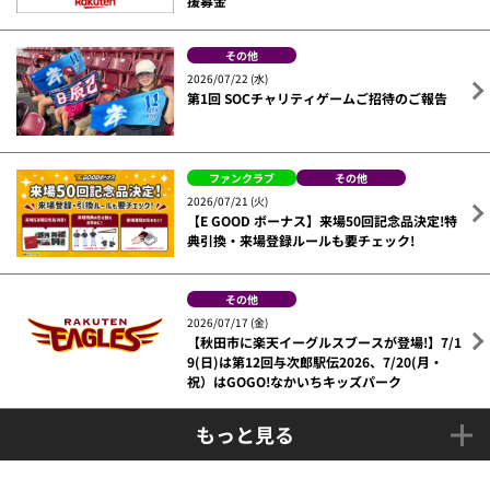
援募金
その他
2026/07/22 (水)
第1回 SOCチャリティゲームご招待のご報告
ファンクラブ
その他
2026/07/21 (火)
【E GOOD ボーナス】来場50回記念品決定!特
典引換・来場登録ルールも要チェック!
その他
2026/07/17 (金)
【秋田市に楽天イーグルスブースが登場!】7/1
9(日)は第12回与次郎駅伝2026、7/20(月・
祝）はGOGO!なかいちキッズパーク
もっと見る