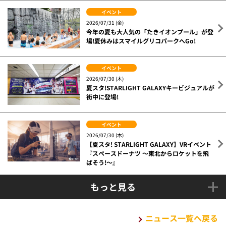
イベント
2026/07/31 (金)
今年の夏も大人気の「たきイオンプール」が登
場!夏休みはスマイルグリコパークへGo!
イベント
2026/07/30 (木)
夏スタ!STARLIGHT GALAXYキービジュアルが
街中に登場!
イベント
2026/07/30 (木)
【夏スタ! STARLIGHT GALAXY】VRイベント
『スペースドーナツ ～東北からロケットを飛
ばそう!～』
もっと見る
ニュース一覧へ戻る