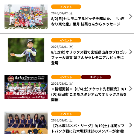
イベント
2026/08/02 (日)
8/2(日)セレモニアルピッチを務めた、「いぎ
なり東北産」葉月 結菜さんからメッセージ
イベント
2026/08/01 (土)
8/12(水)オリックス戦で宮城県出身のプロゴル
ファー大須賀 望さんがセレモニアルピッチに
登場!
イベント
チケット
2026/08/01 (土)
※情報更新※【6/6(土)チケット先行販売】9/1
(火)秋田市 こまちスタジアムでオリックス戦を
開催!
イベント
2026/08/01 (土)
【乃木坂46×パ・リーグ】9/19(土) 福岡ソフ
トバンク戦に乃木坂野球部のメンバーが来場!