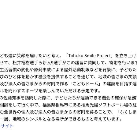
達に笑顔を届けたいと考え、「Tohoku Smile Project」を立
せて、松井裕樹選手ら新人9選手がこの趣旨に賛同して、寄附を行いま
生活習慣の変化や原発事故による屋外活動制限などを背景に、子どもた
びのびと体を動かす機会を提供することを通じて、地域の皆さまの笑顔
及び法人の皆さまからの寄附で作る「こどもドーム」の建設を目指す運
ルを問わずスポーツを楽しんでいただける予定です。
島県の佐藤知事を訪問した際に、子どもたちが運動できる機会の確保が急
相談をして行く中で、福島県相馬市にある相馬光陽ソフトボール場の駐
む全世界の個人及び法人の皆さまからの寄附を募ることで、「ふくしま
一層、地域のシンボルとなる場所ができるものと考えています。
ルサイト