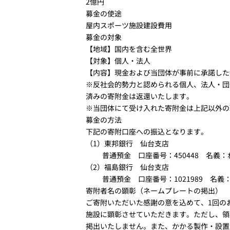
2億円
募金の使途
屋内スポーツ施設建設費用
募金の対象
【地域】国内を含む全世界
【対象】個人・法人
【内容】現金および当団体が事前に承諾した
※反社会的勢力と認められる個人、法人・団
済みの寄附金は返還いたします。
※当団体にて受け入れた寄附金は上記以外の
募金の方法
下記の寄附口座への振込となります。
（1）東邦銀行 仙台支店
普通預金 口座番号：450448 名義：ｵｸﾅｲｽﾎ
（2）福島銀行 仙台支店
普通預金 口座番号：1021989 名義：ｵｸﾅｲｽ
寄附者名の顕彰（ネームプレートの掲出）
ご寄附いただいた感謝の意を込めて、1回の
施設に顕彰させていただきます。ただし、領
掲出いたしません。また、かかる製作・設置