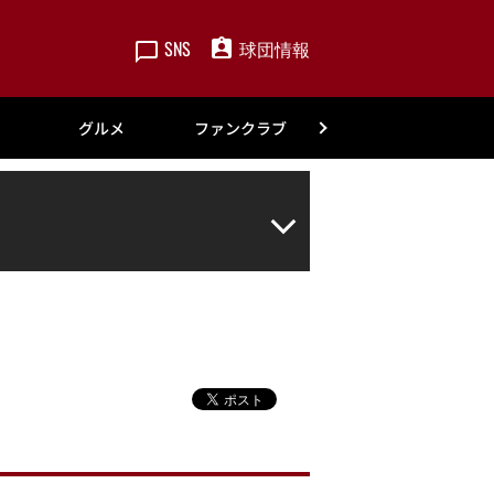
SNS
球団情報
楽天
グルメ
ファンクラブ
アカデミー