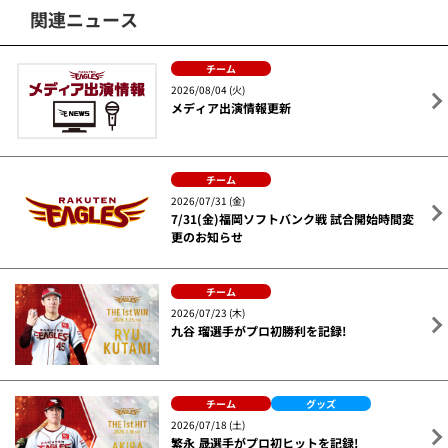
関連ニュース
チーム
2026/08/04 (火)
メディア出演情報更新
チーム
2026/07/31 (金)
7/31(金)福岡ソフトバンク戦 試合開始時間変
更のお知らせ
チーム
2026/07/23 (木)
九谷 瑠選手がプロ初勝利を記録!
チーム
グッズ
2026/07/18 (土)
繁永 晟選手がプロ初ヒットを記録!