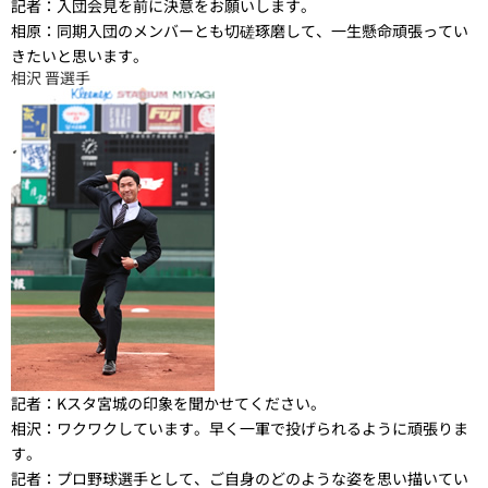
記者：
入団会見を前に決意をお願いします。
相原：
同期入団のメンバーとも切磋琢磨して、一生懸命頑張ってい
きたいと思います。
相沢 晋選手
記者：
Kスタ宮城の印象を聞かせてください。
相沢：
ワクワクしています。早く一軍で投げられるように頑張りま
す。
記者：
プロ野球選手として、ご自身のどのような姿を思い描いてい