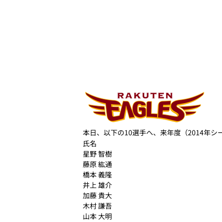
本日、以下の10選手へ、来年度（2014年
氏名
星野 智樹
藤原 紘通
橋本 義隆
井上 雄介
加藤 貴大
木村 謙吾
山本 大明