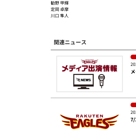
勧野 甲輝
定岡 卓摩
川口 隼人
関連ニュース
20
メ
20
7