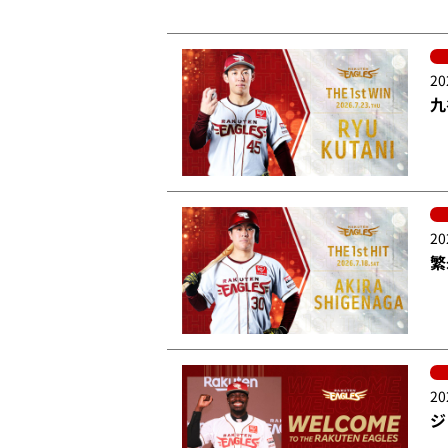
20
九
20
繁
20
ジ