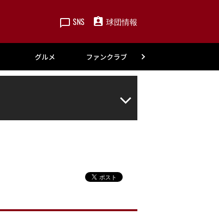
SNS
球団情報
楽天
グルメ
ファンクラブ
アカデミー