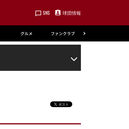
SNS
球団情報
楽天
グルメ
ファンクラブ
アカデミー