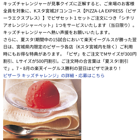
キッズチャレンジャーが見事クイズに正解すると、ご来場のお客様
全員を対象に、Kスタ宮城2Fコンコース【PIZZA-LA EXPRESS（ピザ
ーラエクスプレス）】でピザセット１セットご注文につき「シチリ
アオレンジシャーベット」1つをサービスいたします（当日限り）。
キッズチャレンジャーへ熱い声援をお願いいたします。
さらに、夏スタ!期間中の15試合において楽天イーグルスが勝った翌
日は、宮城県内限定のピザーラ各店（Kスタ宮城内を除く）ご利用
時にもお得な特典があります。「ピザ」をご注文でMサイズが300円
割引、Lサイズが500円割引。ご注文時の合言葉は「夏スタ!割引
で」。7・8月の楽天イーグルス勝利の翌日はピザで決まり！
ピザーラ キッズチャレンジ」の詳細・応募はこちら