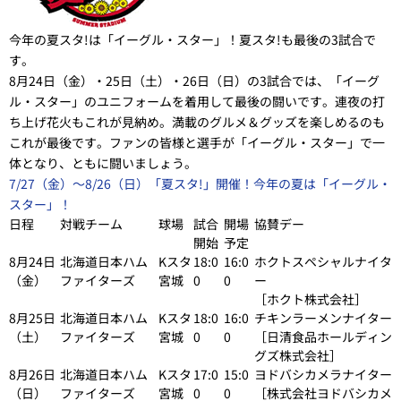
今年の夏スタ!は「イーグル・スター」！夏スタ!も最後の3試合で
す。
8月24日（金）・25日（土）・26日（日）の3試合では、「イーグ
ル・スター」のユニフォームを着用して最後の闘いです。連夜の打
ち上げ花火もこれが見納め。満載のグルメ＆グッズを楽しめるのも
これが最後です。ファンの皆様と選手が「イーグル・スター」で一
体となり、ともに闘いましょう。
7/27（金）～8/26（日）「夏スタ!」開催！今年の夏は「イーグル・
スター」！
日程
対戦チーム
球場
試合
開場
協賛デー
開始
予定
8月24日
北海道日本ハム
Kスタ
18:0
16:0
ホクトスペシャルナイタ
（金）
ファイターズ
宮城
0
0
ー
［ホクト株式会社］
8月25日
北海道日本ハム
Kスタ
18:0
16:0
チキンラーメンナイター
（土）
ファイターズ
宮城
0
0
［日清食品ホールディン
グズ株式会社］
8月26日
北海道日本ハム
Kスタ
17:0
15:0
ヨドバシカメラナイター
（日）
ファイターズ
宮城
0
0
［株式会社ヨドバシカメ