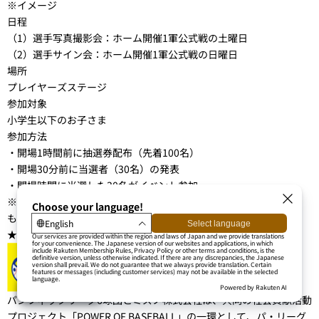
※イメージ
日程
（1）選手写真撮影会：ホーム開催1軍公式戦の土曜日
（2）選手サイン会：ホーム開催1軍公式戦の日曜日
場所
プレイヤーズステージ
参加対象
小学生以下のお子さま
参加方法
・開場1時間前に抽選券配布（先着100名）
・開場30分前に当選者（30名）の発表
・開場時間に当選した30名がイベント参加
※抽選に外れても、サプライズ抽選によるプレゼントがあるか
も！？ 最後まで見逃せません。
★8/25（土）・26（日）「ミズノやきゅう基地イベント」を開催
パシフィックリーグ6球団とミズノ株式会社は、共同の社会貢献活動
プロジェクト「POWER OF BASEBALL」の一環として、パ・リーグ