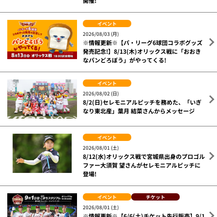
開催!
イベント
2026/08/03 (月)
※情報更新※【パ・リーグ6球団コラボグッズ
発売記念!】8/13(木)オリックス戦に「おおき
なパンどろぼう」がやってくる!
イベント
2026/08/02 (日)
8/2(日)セレモニアルピッチを務めた、「いぎ
なり東北産」葉月 結菜さんからメッセージ
イベント
2026/08/01 (土)
8/12(水)オリックス戦で宮城県出身のプロゴル
ファー大須賀 望さんがセレモニアルピッチに
登場!
イベント
チケット
2026/08/01 (土)
※情報更新※【6/6(土)チケット先行販売】9/1