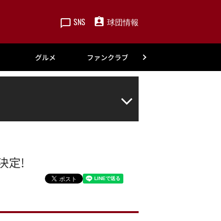
SNS
球団情報
楽天
グルメ
ファンクラブ
アカデミー
決定!