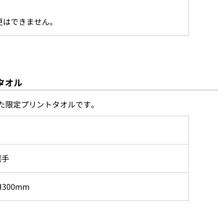
更はできません。
タオル
た限定プリントタオルです。
選手
300mm